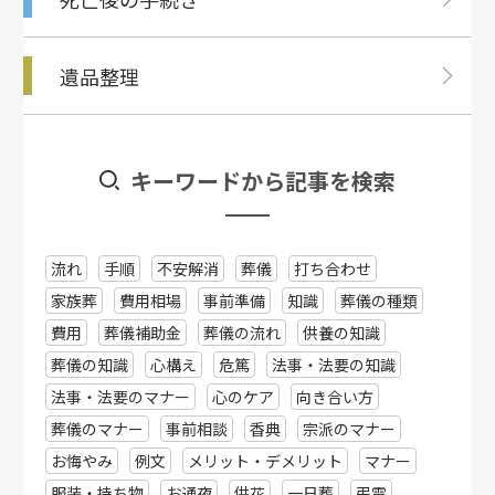
遺品整理
キーワードから記事を検索
流れ
手順
不安解消
葬儀
打ち合わせ
家族葬
費用相場
事前準備
知識
葬儀の種類
費用
葬儀補助金
葬儀の流れ
供養の知識
葬儀の知識
心構え
危篤
法事・法要の知識
法事・法要のマナー
心のケア
向き合い方
葬儀のマナー
事前相談
香典
宗派のマナー
お悔やみ
例文
メリット・デメリット
マナー
服装・持ち物
お通夜
供花
一日葬
弔電