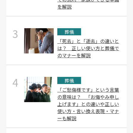
を解説
3
葬儀
「死去」と「逝去」の違いと
は？ 正しい使い方と葬儀で
のマナーを解説
4
葬儀
「ご愁傷様です」という言葉
の意味は？ 「お悔やみ申し
上げます」との違いや正しい
使い方・言い換え表現・マナ
ーも解説