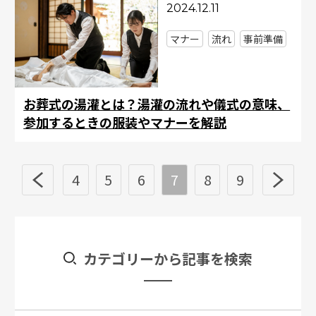
2024.12.11
マナー
流れ
事前準備
お葬式の湯灌とは？湯灌の流れや儀式の意味、
参加するときの服装やマナーを解説
4
5
6
7
8
9
カテゴリーから記事を検索