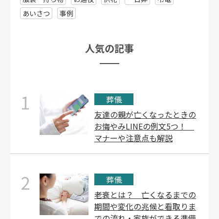
あいさつ
事例
⼈気の記事
1
葬儀
友達の親が亡くなったときの
お悔やみLINEの例文5つ！
マナーや注意点も解説
2
葬儀
老衰とは？ 亡くなるまでの
期間や変化の兆候と看取りま
での流れ・家族ができる準備