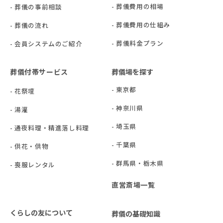
- 葬儀費用の相場
- 葬儀の事前相談
- 葬儀費用の仕組み
- 葬儀の流れ
- 葬儀料金プラン
- 会員システムのご紹介
葬儀付帯サービス
葬儀場を探す
- 東京都
- 花祭壇
- 神奈川県
- 湯灌
- 埼玉県
- 通夜料理・精進落し料理
- 千葉県
- 供花・供物
- 群⾺県・栃⽊県
- 喪服レンタル
直営斎場一覧
くらしの友について
葬儀の基礎知識