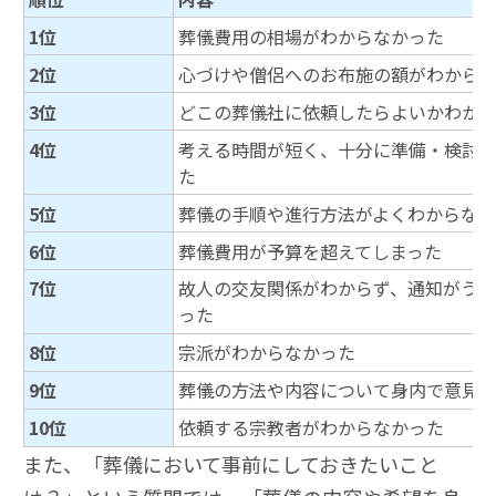
1位
葬儀費用の相場がわからなかった
2位
心づけや僧侶へのお布施の額がわから
3位
どこの葬儀社に依頼したらよいかわか
4位
考える時間が短く、十分に準備・検討
た
5位
葬儀の手順や進行方法がよくわからな
6位
葬儀費用が予算を超えてしまった
7位
故人の交友関係がわからず、通知がう
った
8位
宗派がわからなかった
9位
葬儀の方法や内容について身内で意見
10位
依頼する宗教者がわからなかった
また、「葬儀において事前にしておきたいこと