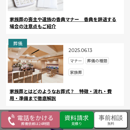
家族葬の喪主や遺族の香典マナー 香典を辞退する
場合の注意点もご紹介
葬儀
2025.06.13
マナー
葬儀の種類
家族葬
家族葬とはどのようなお葬式？ 特徴・流れ・費
用・準備まで徹底解説
法事・法要
電話をかける
資料請求
事前相談
葬儀依頼は24時間
見積り
無料
2024.03.18