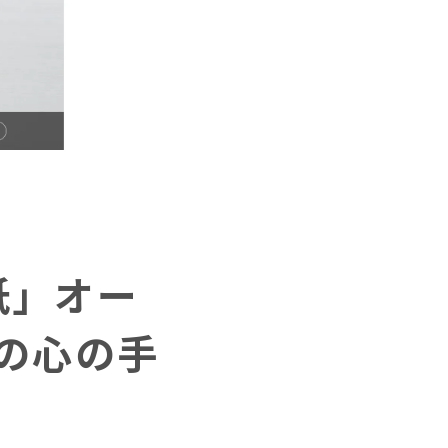
紙」オー
ての心の手