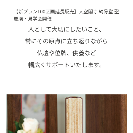
2025.06.09
【新プラン100区画延長販売】大空閣寺 納骨堂 聖
慶廟・見学会開催
2025.04.01
人として大切にしたいこと、
ペット供養塔 販売開始のお知らせ
常にその原点に立ち返りながら
2026.07.01
2026年 盆提灯フェア開催中！
仏壇や位牌、供養など
2026.06.09
「くらしの友 樹木葬 横浜戸塚」オープンしまし
幅広くサポートいたします。
た！
2025.06.09
【新プラン100区画延長販売】大空閣寺 納骨堂 聖
慶廟・見学会開催
2025.04.01
ペット供養塔 販売開始のお知らせ