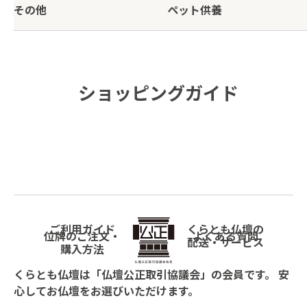
その他
ペット供養
仏像・掛軸
仏具
ペンダント
ミニ骨壷
その他
ペット供養
経机
線香・ロー
消耗品
仏壇
仏具
ソク
ショッピングガイド
念珠
骨壺
小物
棺
ご利用ガイド
くらとも仏壇の
位牌のご注⽂・
よくある質問
配送・サービス
購⼊⽅法
くらとも仏壇は「仏壇公正取引協議会」の会員です。 安
心してお仏壇をお選びいただけます。