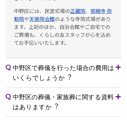
中野区には、⺠営式場の
正蔵院
、
慈眼寺 弥
勒院
や
天徳院会館
のような寺院式場があり
ます。上記のほか、⾃治会館やご⾃宅での
ご葬儀も、くらしの友スタッフが⼼を込め
てお⼿伝いいたします。
中野区で葬儀を⾏った場合の費⽤は
いくらでしょうか︖
中野区の葬儀・家族葬に関する資料
はありますか︖