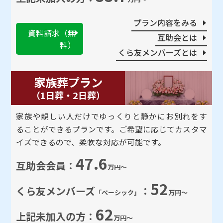
プラン内容をみる
資料請求（無
互助会とは
料）
くら友メンバーズとは
家族葬プラン
（1⽇葬・2⽇葬）
家族や親しい人だけでゆっくりと静かにお別れをす
ることができるプランです。ご希望に応じてカスタマ
イズできるので、柔軟な対応が可能です。
47.6
互助会会員：
万円～
52
くら友メンバーズ
：
「ベーシック」
万円～
62
上記未加⼊の方：
万円～