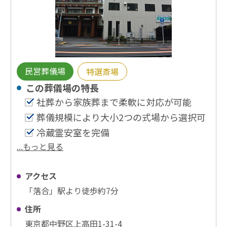
民営葬儀場
特選斎場
この葬儀場の特⻑
社葬から家族葬まで柔軟に対応が可能
葬儀規模により大小2つの式場から選択可
冷蔵霊安室を完備
...もっと見る
アクセス
「落合」駅より徒歩約7分
住所
東京都中野区上高田1-31-4