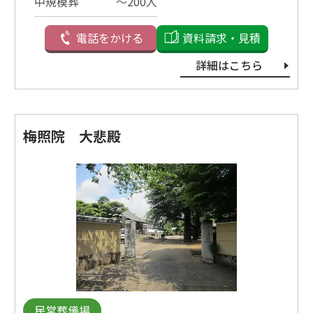
中規模葬
〜200⼈
電話をかける
資料請求・見積
詳細はこちら
梅照院 大悲殿
民営葬儀場