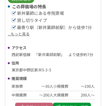
この葬儀場の特⻑
新井薬師にある寺院斎場
貸し切りタイプ
最寄り駅（新井薬師前駅）から徒歩7分
...もっと見る
アクセス
西武新宿線 「新井薬師前駅」 より徒歩約7分
住所
東京都中野区新井5-3-5
推奨規模
家族葬
〜30⼈
小規模葬
〜100⼈
中規模葬
〜200⼈
大規模葬
200⼈〜