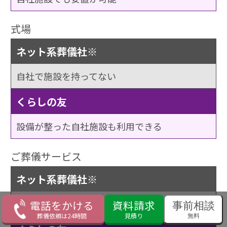
式場
ネット系葬儀社※
自社で施設を持ってない
くらしの友
設備が整った自社施設も利用できる
ご葬儀サービス
ネット系葬儀社※
下請け会社へ発注
電話をかける
資料請求
事前相談
葬儀依頼は24時間
見積り
無料