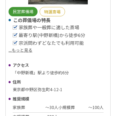
民営葬儀場
特選斎場
この葬儀場の特⻑
家族葬や一般葬に適した斎場
最寄り駅(中野新橋)から徒歩6分
宗派問わずどなたでも利用可能
...もっと見る
アクセス
「中野新橋」駅より徒歩約6分
住所
東京都中野区弥生町4-12-1
推奨規模
家族葬
〜30⼈
小規模葬
〜100⼈