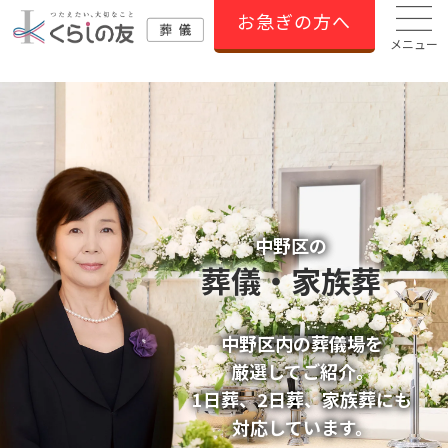
お急ぎの方へ
メニュー
中野区の
葬儀・家族葬
中野区内の葬儀場を
厳選してご紹介。
1日葬、2日葬、家族葬にも
対応しています。