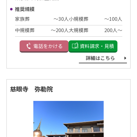
推奨規模
家族葬
〜30⼈
小規模葬
〜100⼈
中規模葬
〜200⼈
大規模葬
200⼈〜
電話をかける
資料請求・見積
詳細はこちら
慈眼寺 弥勒院