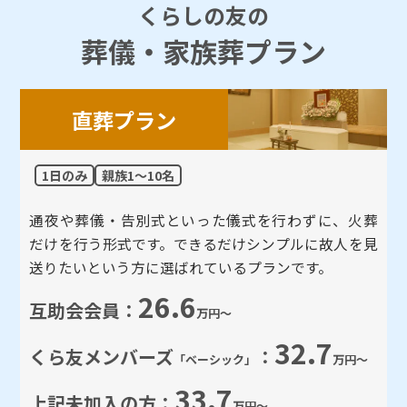
くらしの友の
葬儀・家族葬プラン
直葬プラン
1日のみ
親族1～10名
通夜や葬儀・告別式といった儀式を行わずに、火葬
だけを行う形式です。できるだけシンプルに故人を見
送りたいという方に選ばれているプランです。
26.6
互助会会員：
万円～
32.7
くら友メンバーズ
：
「ベーシック」
万円～
33.7
上記未加⼊の方：
万円～