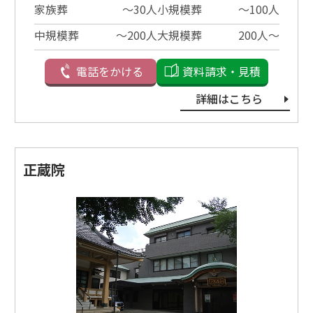
家族葬
〜30⼈
小規模葬
〜100⼈
中規模葬
〜200⼈
大規模葬
200⼈〜
電話をかける
資料請求・見積
詳細はこちら
正蔵院