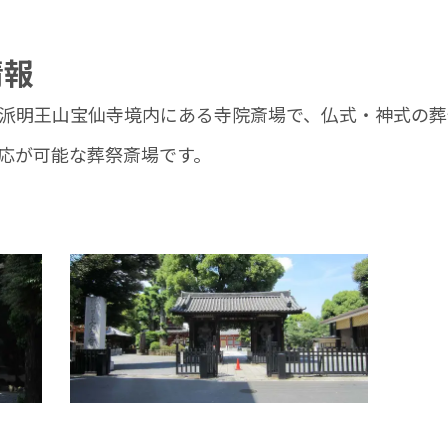
情報
派明王山宝仙寺境内にある寺院斎場で、仏式・神式の葬
応が可能な葬祭斎場です。