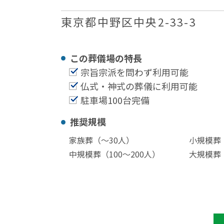
東京都中野区中央2-33-3
この葬儀場の特⻑
宗旨宗派を問わず利用可能
仏式・神式の葬儀に利用可能
駐車場100台完備
推奨規模
家族葬（〜30⼈）
小規模葬（
中規模葬（100〜200⼈）
大規模葬