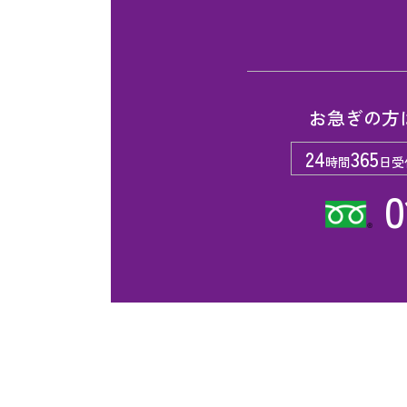
お急ぎの方
24
365
時間
日受
0