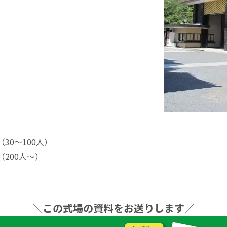
30〜100⼈）
（200⼈〜）
＼この式場の資料をお送りします／