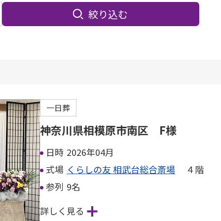
絞り込む
一日葬
神奈川県相模原市南区 F様
日時
2026年04月
式場
くらしの友 相武台総合斎場
４階
参列
9名
詳しく見る