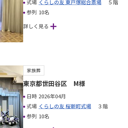
式場
くらしの友 東戸塚総合斎場
５階
参列
10名
詳しく見る
家族葬
東京都世田谷区 M様
日時
2026年04月
式場
くらしの友 桜新町式場
３階
参列
10名