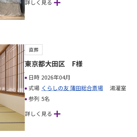
詳しく見る
直葬
東京都大田区 F様
日時
2026年04月
式場
くらしの友 蒲田総合斎場
湯灌室
参列
5名
詳しく見る