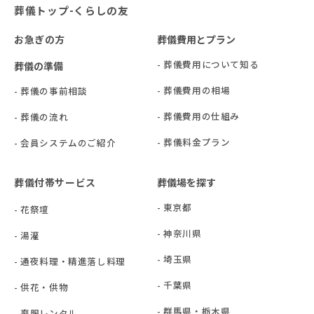
葬儀トップ-くらしの友
お急ぎの方
葬儀費用とプラン
- 葬儀費用について知る
葬儀の準備
- 葬儀費用の相場
- 葬儀の事前相談
- 葬儀費用の仕組み
- 葬儀の流れ
- 葬儀料金プラン
- 会員システムのご紹介
葬儀付帯サービス
葬儀場を探す
- 東京都
- 花祭壇
- 神奈川県
- 湯灌
- 埼玉県
- 通夜料理・精進落し料理
- 千葉県
- 供花・供物
- 群⾺県・栃⽊県
- 喪服レンタル