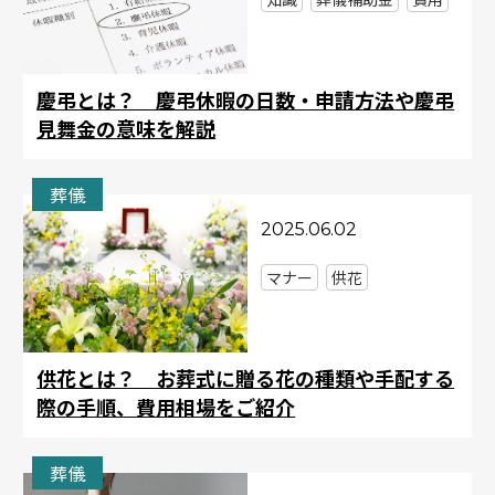
慶弔とは？ 慶弔休暇の日数・申請方法や慶弔
見舞金の意味を解説
葬儀
2025.06.02
マナー
供花
供花とは？ お葬式に贈る花の種類や手配する
際の手順、費用相場をご紹介
葬儀