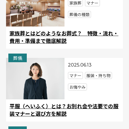
家族葬
マナー
葬儀の種類
家族葬とはどのようなお葬式？ 特徴・流れ・
費用・準備まで徹底解説
葬儀
2025.06.13
マナー
服装・持ち物
お悔やみ
平服（へいふく）とは？お別れ会や法要での服
装マナーと選び方を解説