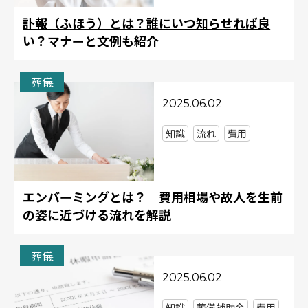
訃報（ふほう）とは？誰にいつ知らせれば良
い？マナーと文例も紹介
葬儀
2025.06.02
知識
流れ
費用
エンバーミングとは？ 費用相場や故人を生前
の姿に近づける流れを解説
葬儀
2025.06.02
知識
葬儀補助金
費用