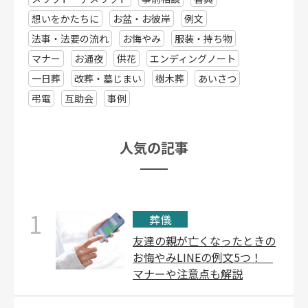
想いをかたちに
お盆・お彼岸
例文
法事・法要の流れ
お悔やみ
服装・持ち物
マナー
お通夜
供花
エンディングノート
一日葬
改葬・墓じまい
樹木葬
あいさつ
弔電
互助会
事例
⼈気の記事
1
葬儀
友達の親が亡くなったときの
お悔やみLINEの例文5つ！
マナーや注意点も解説