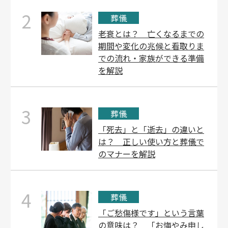
2
葬儀
老衰とは？ 亡くなるまでの
期間や変化の兆候と看取りま
での流れ・家族ができる準備
を解説
3
葬儀
「死去」と「逝去」の違いと
は？ 正しい使い方と葬儀で
のマナーを解説
4
葬儀
「ご愁傷様です」という言葉
の意味は？ 「お悔やみ申し