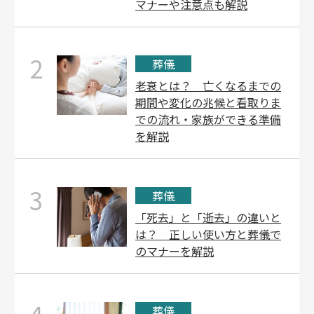
マナーや注意点も解説
2
葬儀
老衰とは？ 亡くなるまでの
期間や変化の兆候と看取りま
での流れ・家族ができる準備
を解説
3
葬儀
「死去」と「逝去」の違いと
は？ 正しい使い方と葬儀で
のマナーを解説
葬儀