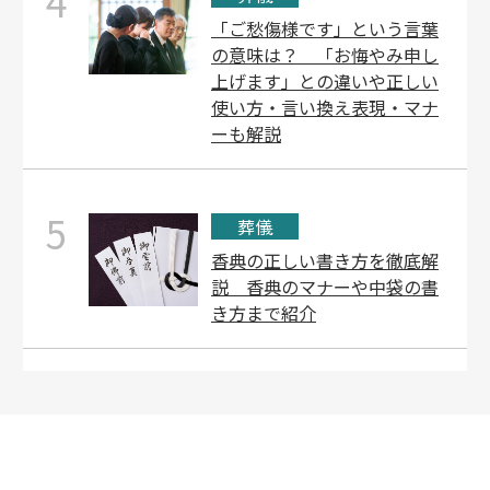
4
「ご愁傷様です」という言葉
の意味は？ 「お悔やみ申し
上げます」との違いや正しい
使い方・言い換え表現・マナ
ーも解説
5
葬儀
香典の正しい書き方を徹底解
説 香典のマナーや中袋の書
き方まで紹介