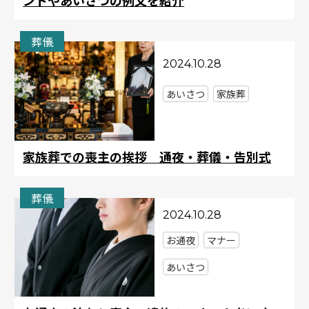
ントやあいさつの例文を紹介
葬儀
2024.10.28
あいさつ
家族葬
家族葬での喪主の挨拶 通夜・葬儀・告別式
葬儀
2024.10.28
お通夜
マナー
あいさつ