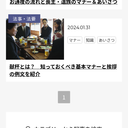
お通夜の流れと喪主・遺族のマナー＆あいさつ
法事・法要
2024.01.31
マナー
知識
あいさつ
献杯とは？ 知っておくべき基本マナーと挨拶
の例文を紹介
1