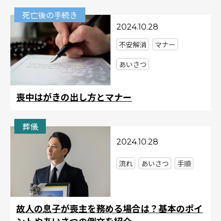
死亡後の⼿続き
2024.10.28
不安解消
マナー
あいさつ
喪中はがきの出し方とマナー
葬儀
2024.10.28
流れ
あいさつ
手順
故人の息子が喪主を務める場合は？基本のポイ