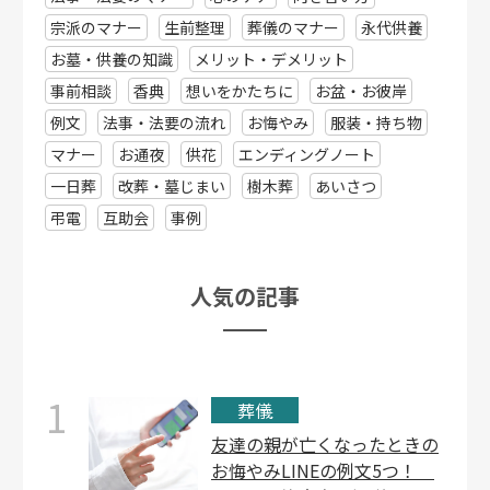
宗派のマナー
生前整理
葬儀のマナー
永代供養
お墓・供養の知識
メリット・デメリット
事前相談
香典
想いをかたちに
お盆・お彼岸
例文
法事・法要の流れ
お悔やみ
服装・持ち物
マナー
お通夜
供花
エンディングノート
一日葬
改葬・墓じまい
樹木葬
あいさつ
弔電
互助会
事例
⼈気の記事
1
葬儀
友達の親が亡くなったときの
お悔やみLINEの例文5つ！