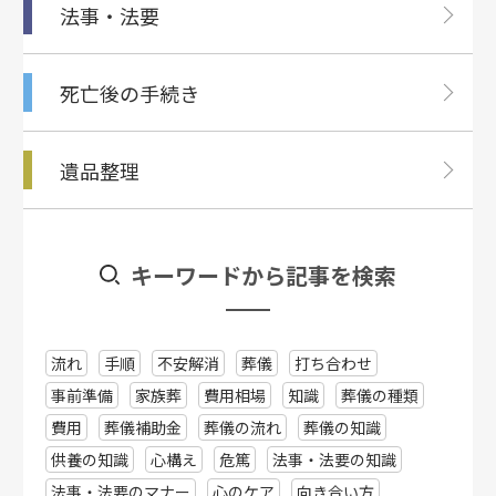
法事・法要
死亡後の⼿続き
遺品整理
キーワードから記事を検索
流れ
手順
不安解消
葬儀
打ち合わせ
事前準備
家族葬
費用相場
知識
葬儀の種類
費用
葬儀補助金
葬儀の流れ
葬儀の知識
供養の知識
心構え
危篤
法事・法要の知識
法事・法要のマナー
心のケア
向き合い方