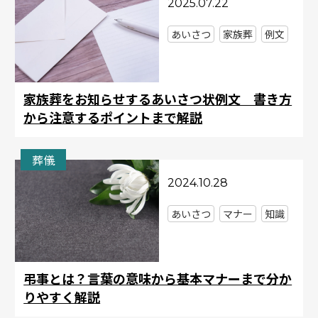
2025.07.22
あいさつ
家族葬
例文
家族葬をお知らせするあいさつ状例文 書き方
から注意するポイントまで解説
葬儀
2024.10.28
あいさつ
マナー
知識
弔事とは？言葉の意味から基本マナーまで分か
りやすく解説