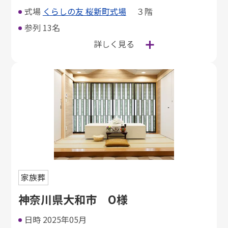
式場
くらしの友 桜新町式場
３階
参列
13名
詳しく見る
家族葬
神奈川県大和市 O様
日時
2025年05月