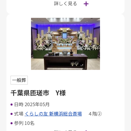
詳しく見る
一般葬
千葉県匝瑳市 Y様
日時
2025年05月
式場
くらしの友 新横浜総合斎場
４階②
参列
10名