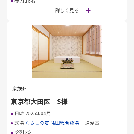
参列
16名
詳しく見る
家族葬
東京都大田区 S様
日時
2025年04月
式場
くらしの友 蒲田総合斎場
湯灌室
参列
3名