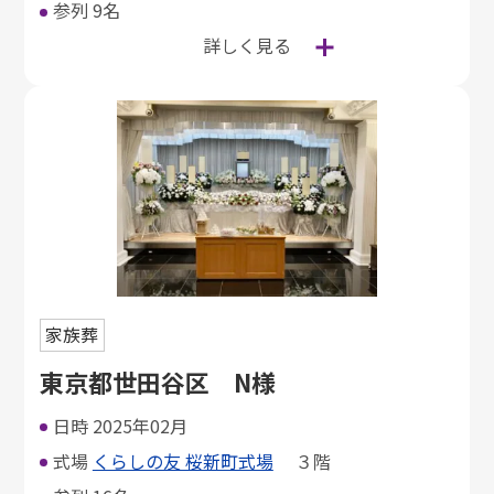
参列
9名
詳しく見る
家族葬
東京都世田谷区 N様
日時
2025年02月
式場
くらしの友 桜新町式場
３階