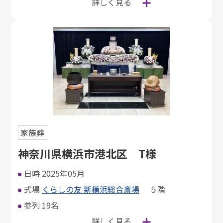
詳しく見る
家族葬
神奈川県横浜市港北区 T様
日時
2025年05月
式場
くらしの友 新横浜総合斎場
５階
参列
19名
詳しく見る