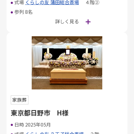
式場
くらしの友 蒲田総合斎場
４階②
参列
8名
詳しく見る
家族葬
東京都日野市 H様
日時
2025年05月
式場
くらしの友 八王子総合斎場
２階