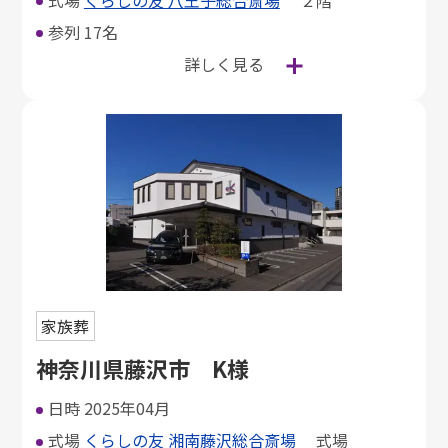
参列
17名
詳しく見る
家族葬
神奈川県藤沢市 K様
日時
2025年04月
式場
くらしの友 湘南藤沢総合斎場
式場