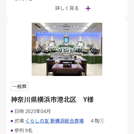
詳しく見る
一般葬
神奈川県横浜市港北区 Y様
日時
2025年04月
式場
くらしの友 新横浜総合斎場
４階①
参列
9名