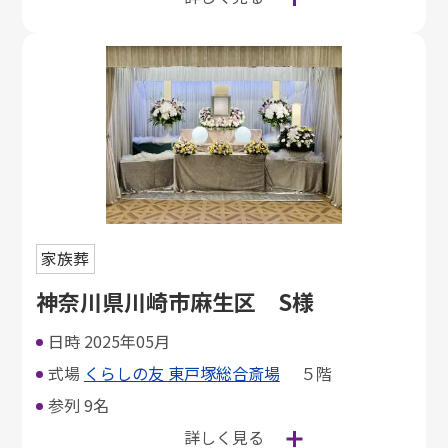
家族葬
神奈川県川崎市麻生区 S様
日時
2025年05月
式場
くらしの友 東戸塚総合斎場
５階
参列
9名
詳しく見る