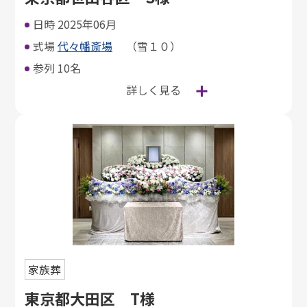
日時
2025年06月
式場
代々幡斎場
（雪１０）
参列
10名
詳しく見る
家族葬
東京都大田区 T様