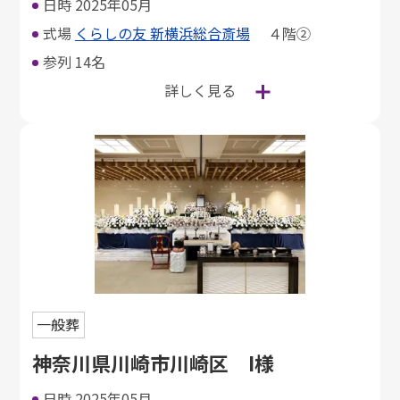
日時
2025年05月
式場
くらしの友 新横浜総合斎場
４階②
参列
14名
詳しく見る
一般葬
神奈川県川崎市川崎区 I様
日時
2025年05月