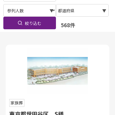
▼
都道府県
▼
絞り込む
568
件
家族葬
東京都世田谷区 S様