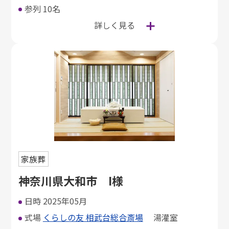
参列
10名
詳しく見る
家族葬
神奈川県大和市 I様
日時
2025年05月
式場
くらしの友 相武台総合斎場
湯灌室