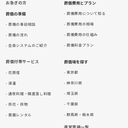
お急ぎの方
葬儀費用とプラン
- 葬儀費用について知る
葬儀の準備
- 葬儀費用の相場
- 葬儀の事前相談
- 葬儀費用の仕組み
- 葬儀の流れ
- 葬儀料金プラン
- 会員システムのご紹介
葬儀付帯サービス
葬儀場を探す
- 東京都
- 花祭壇
- 神奈川県
- 湯灌
- 埼玉県
- 通夜料理・精進落し料理
- 千葉県
- 供花・供物
- 群⾺県・栃⽊県
- 喪服レンタル
直営斎場一覧