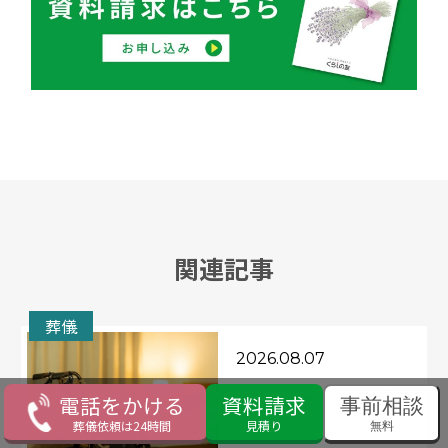
関連記事
葬儀
2026.08.07
電話をかける
資料請求
流れ
手順
不安解消
事前相談
葬儀依頼は24時間
見積り
無料