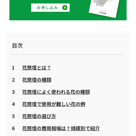
目次
1
花祭壇とは？
2
花祭壇の種類
3
花祭壇によく使われる花の種類
4
花祭壇で使用が難しい花の例
5
花祭壇の選び方
6
花祭壇の費用相場は？規模別で紹介