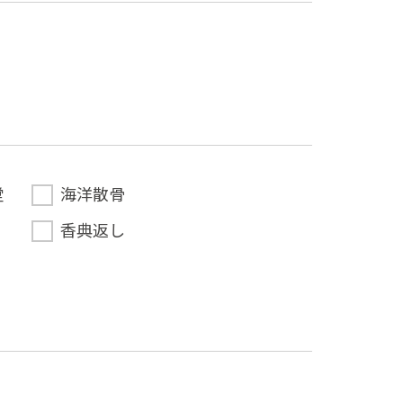
堂
海洋散骨
香典返し