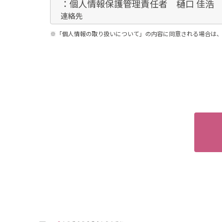
：個人情報保護管理責任者 樋口 佳浩
連絡先
：03-3735-3102
※「個人情報の取り扱いについて」の内容に同意される場合は
3．個人情報の利用目的
ご本人より書面等（ホームページや電子
お客様情報は、お客様のお問い合わせ・
4．個人情報の第三者提供
当社は、次に掲げる場合を除き、お客様
（1）ご本人様の同意がある場合
（2）法令に基づく場合
（3）人の生命、身体又は財産の保護の
（4）公衆衛生の向上又は児童の健全な
（5）国の機関もしくは地方公共団体又
って、ご本人様の同意を得ることによっ
（6）業務を円滑に遂行するため、利用