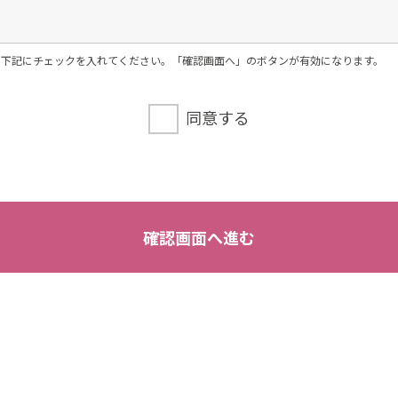
、下記にチェックを入れてください。「確認画面へ」のボタンが有効になります。
メール等によるものを含む。以下「書面」という）に記
同意する
お申込みに関する回答、資料送付、会員情報の変更等に
の個人情報を第三者に提供することはございません。
確認画面へ進む
ために必要がある場合であって、ご本人様の同意を得る
育成の推進のために特に必要がある場合であって、ご本
はその委託を受けた者が法令の定める事務を遂行するこ
て当該事務の遂行に支障を及ぼすおそれがある場合
目的の達成に必要な範囲内で個人情報の取扱いの全部又