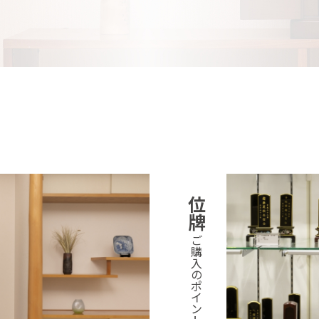
位
牌
ご
購
入
の
ポ
イ
ン