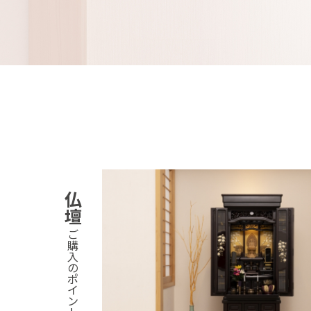
仏
壇
ご
購
入
の
ポ
イ
ン