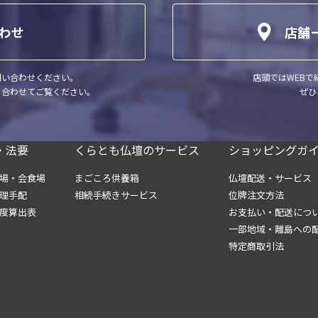
わせ
店舗
問い合わせください。
店頭ではWEB
、合わせてご覧ください。
ぜひ
・法要
くらとも仏壇のサービス
ショッピングガ
場・会食場
まごころ供養箱
仏壇配送・サービス
理手配
相続手続きサービス
位牌注文方法
度算出表
お支払い・配送につ
一部地域・離島への
特定商取引法