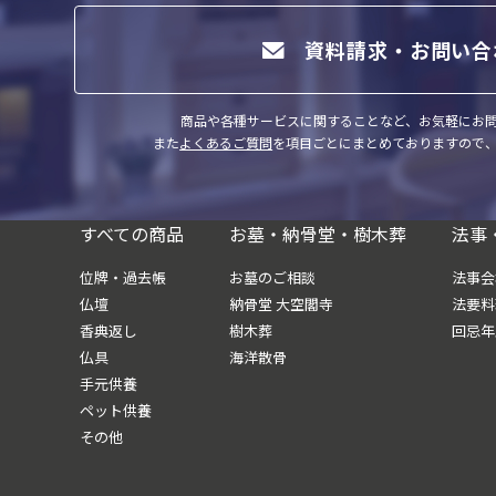
資料請求・お問い合
商品や各種サービスに関することなど、お気軽にお
また
よくあるご質問
を項目ごとにまとめておりますので
すべての商品
お墓・納骨堂・樹木葬
法事
位牌・過去帳
お墓のご相談
法事会
仏壇
納骨堂 大空閣寺
法要料
香典返し
樹木葬
回忌年
仏具
海洋散骨
手元供養
ペット供養
その他