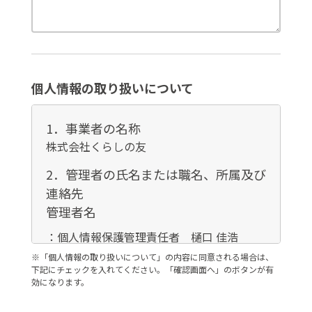
個人情報の取り扱いについて
1．事業者の名称
株式会社くらしの友
2．管理者の氏名または職名、所属及び
連絡先
管理者名
：個人情報保護管理責任者 樋口 佳浩
連絡先
※「個人情報の取り扱いについて」の内容に同意される場合は、
下記にチェックを入れてください。「確認画面へ」のボタンが有
：03-3735-3102
効になります。
3．個人情報の利用目的