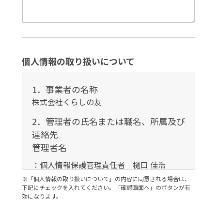
個人情報の取り扱いについて
1．事業者の名称
株式会社くらしの友
2．管理者の氏名または職名、所属及び
連絡先
管理者名
：個人情報保護管理責任者 樋口 佳浩
連絡先
※「個人情報の取り扱いについて」の内容に同意される場合は、
下記にチェックを入れてください。「確認画面へ」のボタンが有
：03-3735-3102
効になります。
3．個人情報の利用目的