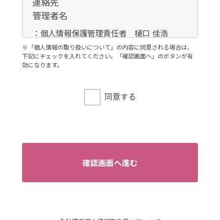
連絡先
管理者名
：個人情報保護管理責任者 樋口 佳浩
連絡先
※「個人情報の取り扱いについて」の内容に同意される場合は、
下記にチェックを入れてください。「確認画面へ」のボタンが有
：03-3735-3102
効になります。
3．個人情報の利用目的
ご本人より書面等（ホームページや電子メ
同意する
ール等によるものを含む。以下「書面」と
いう）に記載された個人情報を直接取得す
る場合、お客様情報は、お客様のお問い合
わせ・お申込みに関する回答、資料送付、
会員情報の変更等に利用いたします。
確認画面へ進む
4．個人情報の第三者提供
当社は、次に掲げる場合を除き、お客様の
個人情報を第三者に提供することはござい
ません。