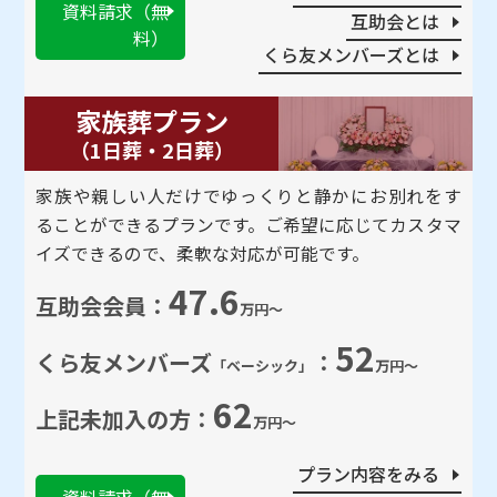
資料請求（無
互助会とは
料）
くら友メンバーズとは
家族葬プラン
（1⽇葬・2⽇葬）
家族や親しい人だけでゆっくりと静かにお別れをす
ることができるプランです。ご希望に応じてカスタマ
イズできるので、柔軟な対応が可能です。
47.6
互助会会員：
万円～
52
くら友メンバーズ
：
「ベーシック」
万円～
62
上記未加⼊の方：
万円～
プラン内容をみる