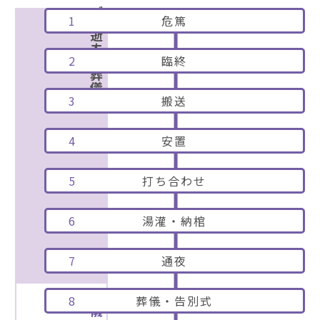
1
危篤
ご逝去〜葬儀前
2
臨終
3
搬送
4
安置
5
打ち合わせ
6
湯灌・納棺
7
通夜
葬儀
8
葬儀・告別式