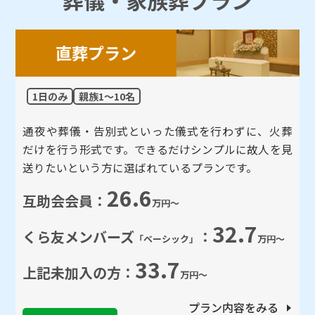
直葬プラン
1日のみ
親族1～10名
通夜や葬儀・告別式といった儀式を行わずに、火葬
だけを行う形式です。できるだけシンプルに故人を見
送りたいという方に選ばれているプランです。
26.6
互助会会員：
万円～
32.7
くら友メンバーズ
：
「ベーシック」
万円～
33.7
上記未加⼊の方：
万円～
プラン内容をみる