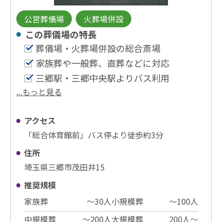
公営葬儀場
火葬場併設
この葬儀場の特⻑
葬儀場・火葬場併設の総合斎場
家族葬や一般葬、直葬などに対応
三郷駅・三郷中央駅よりバス利用
...もっと見る
アクセス
「総合体育館前」バス停より徒歩約3分
住所
埼玉県三郷市茂田井15
推奨規模
家族葬
〜30⼈
小規模葬
〜100⼈
中規模葬
〜200⼈
大規模葬
200⼈〜