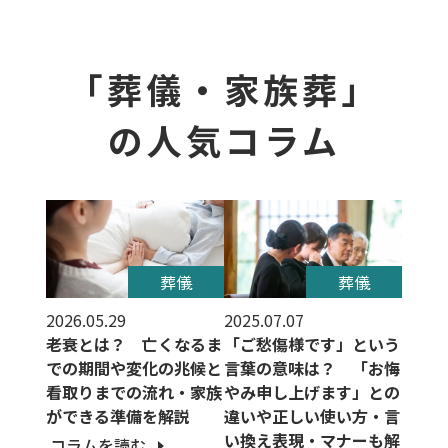
「葬儀・家族葬」
の人気コラム
葬儀
葬儀
2026.05.29
2025.07.07
老衰とは？ 亡くなるま
「ご愁傷様です」という
での期間や変化の兆候と
言葉の意味は？ 「お悔
看取りまでの流れ・家族
やみ申し上げます」との
ができる準備を解説
違いや正しい使い方・言
い換え表現・マナーも解
コラムを読む