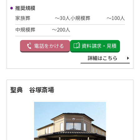
推奨規模
家族葬
〜30⼈
小規模葬
〜100⼈
中規模葬
〜200⼈
電話をかける
資料請求・見積
詳細はこちら
聖典 谷塚斎場