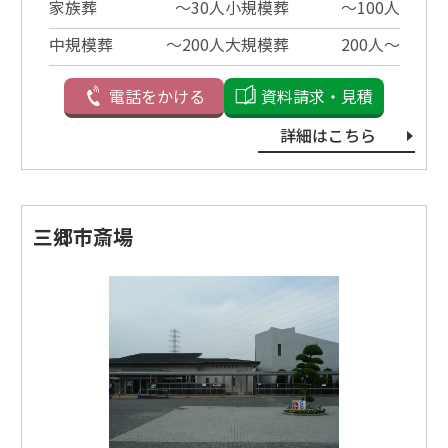
家族葬
〜30⼈
小規模葬
〜100⼈
中規模葬
〜200⼈
大規模葬
200⼈〜
電話をかける
資料請求・見積
詳細はこちら
三郷市斎場