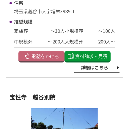
住所
埼玉県越谷市大字増林3989-1
推奨規模
家族葬
〜30⼈
小規模葬
〜100⼈
中規模葬
〜200⼈
大規模葬
200⼈〜
電話をかける
資料請求・見積
詳細はこちら
宝性寺 越谷別院