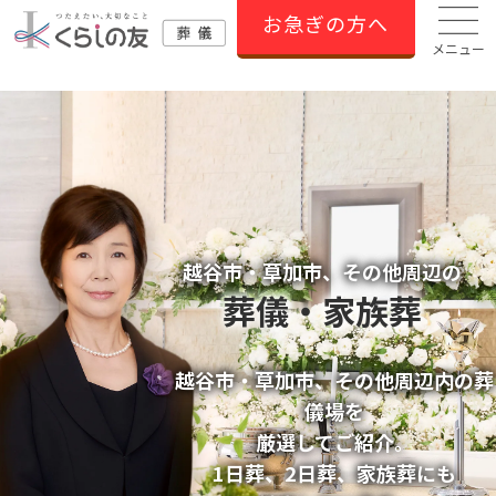
お急ぎの方へ
メニュー
越谷市・草加市、その他周辺の
葬儀・家族葬
越谷市・草加市、その他周辺内の葬
儀場を
厳選してご紹介。
1日葬、2日葬、家族葬にも