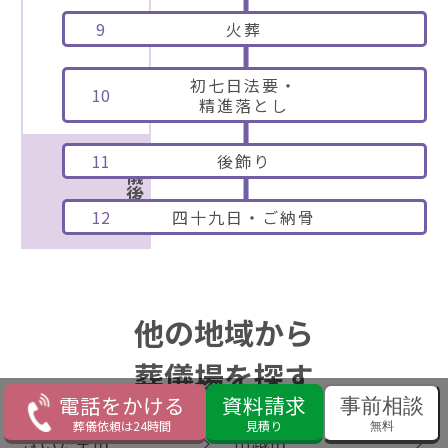
9
火葬
初七日法要・
10
精進落とし
葬儀後
11
後飾り
12
四十九日・ご納骨
他の地域から
葬儀場を探す
電話をかける
資料請求
事前相談
葬儀依頼は24時間
見積り
無料
さいたま市
川越市