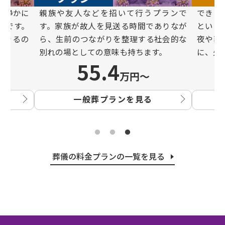
と静かに
親族や友⼈などを招いて⾏うプランで
できる
ンです。
す。家族が故⼈を⾒送る時間でありなが
という
できるの
ら、⽣前のつながりを整理する社会的な
夜や葬
別れの場としての意味も持ちます。
に、⽕
55.4
万円〜
一般葬プランを見る
葬儀の料金プランの一覧を見る