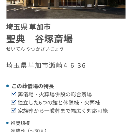
埼玉県 草加市
聖典 谷塚斎場
せいてん やつかさいじょう
埼玉県草加市瀬崎4-6-36
この葬儀場の特⻑
葬儀場・火葬場併設の総合斎場
独立した6つの館と休憩棟・火葬棟
家族葬から一般葬まで幅広く対応可能
推奨規模
家族葬（〜30⼈）