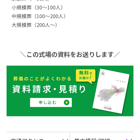
小規模葬（30〜100⼈）
中規模葬（100〜200⼈）
大規模葬（200⼈〜）
＼この式場の資料をお送りします／