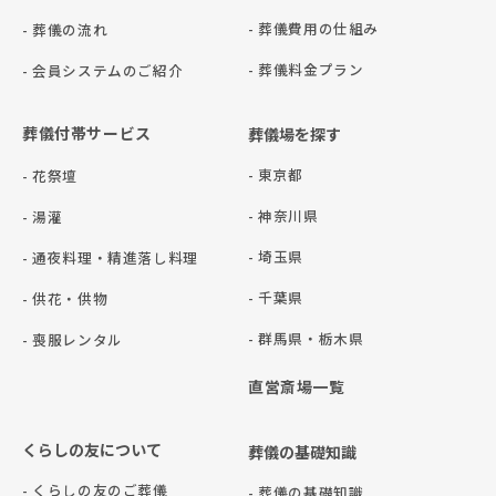
- 葬儀費用の仕組み
- 葬儀の流れ
- 葬儀料金プラン
- 会員システムのご紹介
葬儀付帯サービス
葬儀場を探す
- 東京都
- 花祭壇
- 神奈川県
- 湯灌
- 埼玉県
- 通夜料理・精進落し料理
- 千葉県
- 供花・供物
- 群⾺県・栃⽊県
- 喪服レンタル
直営斎場一覧
くらしの友について
葬儀の基礎知識
- くらしの友のご葬儀
- 葬儀の基礎知識