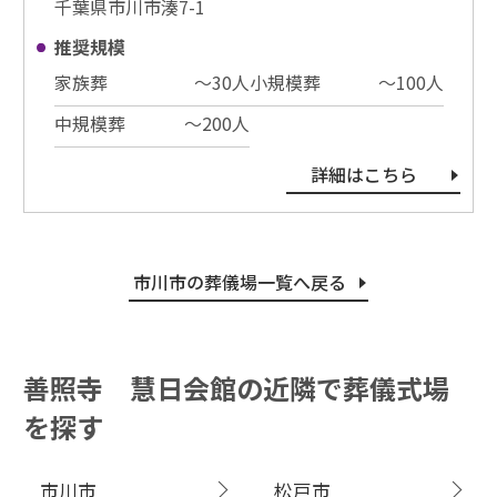
千葉県市川市湊7-1
推奨規模
家族葬
〜30⼈
小規模葬
〜100⼈
中規模葬
〜200⼈
詳細はこちら
市川市の葬儀場一覧へ戻る
善照寺 慧日会館の近隣で葬儀式場
を探す
市川市
松戸市