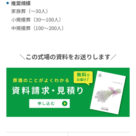
推奨規模
家族葬（〜30⼈）
小規模葬（30〜100⼈）
中規模葬（100〜200⼈）
＼この式場の資料をお送りします／