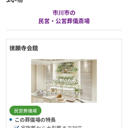
市川市の
民営・公営葬儀斎場
徳願寺会館
※画像はイメージです。
民営葬儀場
この葬儀場の特⻑
家族葬から大型葬まで対応