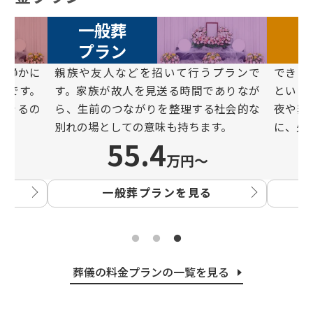
一般葬
プラン
と静かに
親族や友⼈などを招いて⾏うプランで
できる
ンです。
す。家族が故⼈を⾒送る時間でありなが
という
できるの
ら、⽣前のつながりを整理する社会的な
夜や葬
別れの場としての意味も持ちます。
に、⽕
55.4
万円〜
一般葬プランを見る
葬儀の料金プランの一覧を見る