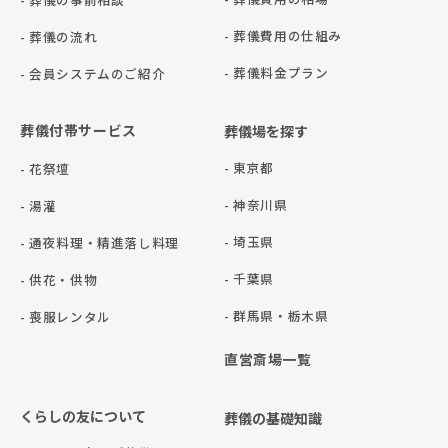
- 葬儀費用の仕組み
- 葬儀の流れ
- 葬儀料金プラン
- 会員システムのご紹介
葬儀付帯サービス
葬儀場を探す
- 東京都
- 花祭壇
- 神奈川県
- 湯灌
- 埼玉県
- 通夜料理・精進落し料理
- 千葉県
- 供花・供物
- 群⾺県・栃⽊県
- 喪服レンタル
直営斎場一覧
くらしの友について
葬儀の基礎知識