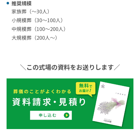
推奨規模
家族葬（〜30⼈）
小規模葬（30〜100⼈）
中規模葬（100〜200⼈）
大規模葬（200⼈〜）
＼この式場の資料をお送りします／