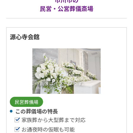
民営・公営葬儀斎場
源心寺会館
※画像はイメージです。
民営葬儀場
この葬儀場の特⻑
家族葬から大型葬まで対応
お通夜時の仮眠も可能