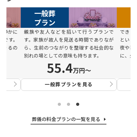
一般葬
プラン
と静かに
親族や友⼈などを招いて⾏うプランで
できる
ンです。
す。家族が故⼈を⾒送る時間でありなが
という
できるの
ら、⽣前のつながりを整理する社会的な
夜や葬
別れの場としての意味も持ちます。
に、⽕
55.4
万円〜
一般葬プランを見る
葬儀の料金プランの一覧を見る