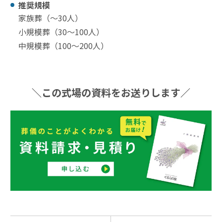
推奨規模
家族葬（〜30⼈）
小規模葬（30〜100⼈）
中規模葬（100〜200⼈）
＼この式場の資料をお送りします／