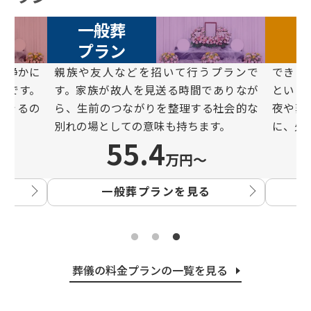
一般葬
プラン
と静かに
親族や友⼈などを招いて⾏うプランで
できる
ンです。
す。家族が故⼈を⾒送る時間でありなが
という
できるの
ら、⽣前のつながりを整理する社会的な
夜や葬
別れの場としての意味も持ちます。
に、⽕
55.4
万円〜
一般葬プランを見る
葬儀の料金プランの一覧を見る