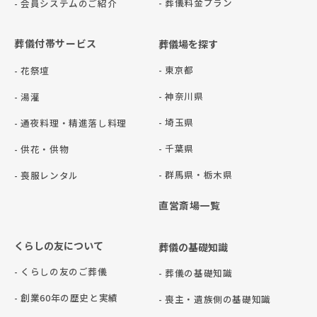
- 葬儀料金プラン
- 会員システムのご紹介
葬儀付帯サービス
葬儀場を探す
- 東京都
- 花祭壇
- 神奈川県
- 湯灌
- 埼玉県
- 通夜料理・精進落し料理
- 千葉県
- 供花・供物
- 群⾺県・栃⽊県
- 喪服レンタル
直営斎場一覧
くらしの友について
葬儀の基礎知識
- くらしの友のご葬儀
- 葬儀の基礎知識
- 創業60年の歴史と実績
- 喪主・遺族側の基礎知識