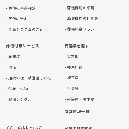
- 葬儀費用の相場
- 葬儀の事前相談
- 葬儀費用の仕組み
- 葬儀の流れ
- 葬儀料金プラン
- 会員システムのご紹介
葬儀付帯サービス
葬儀場を探す
- 東京都
- 花祭壇
- 神奈川県
- 湯灌
- 埼玉県
- 通夜料理・精進落し料理
- 千葉県
- 供花・供物
- 群⾺県・栃⽊県
- 喪服レンタル
直営斎場一覧
くらしの友について
葬儀の基礎知識