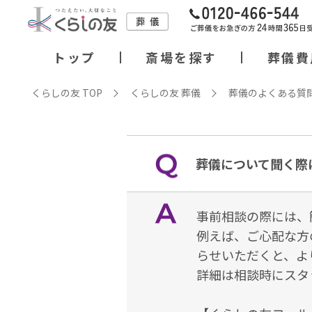
トップ
斎場を探す
葬儀費
くらしの友 TOP
くらしの友 葬儀
葬儀のよくある質
葬儀について聞く際
事前相談の際には、
例えば、ご心配な方
らせいただくと、よ
詳細は相談時にスタ