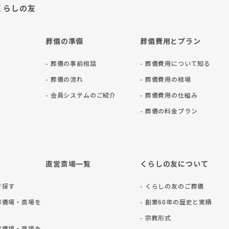
くらしの友
葬儀の準備
葬儀費用とプラン
- 葬儀の事前相談
- 葬儀費用について知る
- 葬儀の流れ
- 葬儀費用の相場
- 会員システムのご紹介
- 葬儀費用の仕組み
- 葬儀の料⾦プラン
直営斎場一覧
くらしの友について
で探す
- くらしの友のご葬儀
葬儀場・斎場を
- 創業60年の歴史と実績
- 宗教形式
葬儀場・斎場を