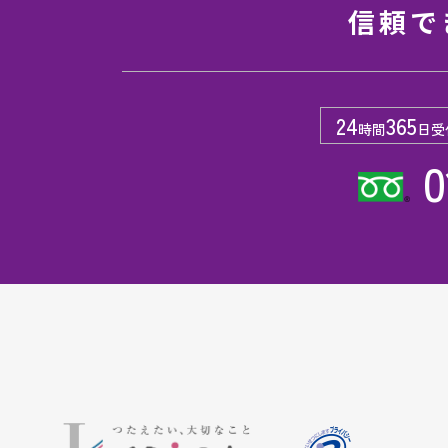
信頼で
24
365
時間
日受
0