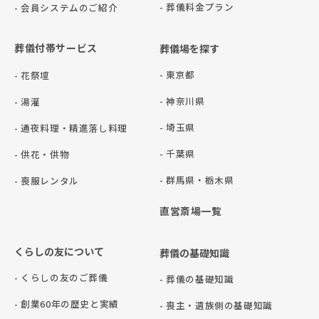
- 葬儀料金プラン
- 会員システムのご紹介
葬儀付帯サービス
葬儀場を探す
- 東京都
- 花祭壇
- 神奈川県
- 湯灌
- 埼玉県
- 通夜料理・精進落し料理
- 千葉県
- 供花・供物
- 群⾺県・栃⽊県
- 喪服レンタル
直営斎場一覧
くらしの友について
葬儀の基礎知識
- くらしの友のご葬儀
- 葬儀の基礎知識
- 創業60年の歴史と実績
- 喪主・遺族側の基礎知識