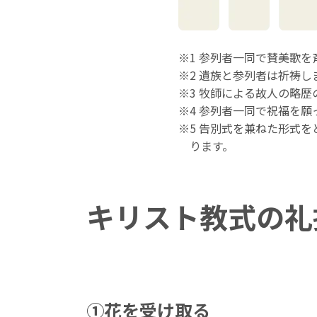
1 参列者一同で賛美歌を
2 遺族と参列者は祈祷し
3 牧師による故人の略
4 参列者一同で祝福を願
5 告別式を兼ねた形式
ります。
キリスト教式の
礼
➀花を受け取る