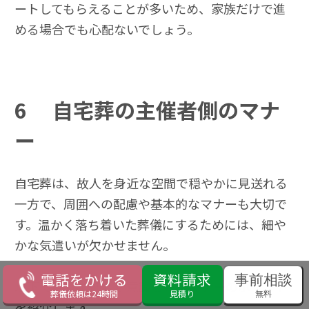
ートしてもらえることが多いため、家族だけで進
める場合でも心配ないでしょう。
6
自宅葬の主催者側のマナ
ー
自宅葬は、故人を身近な空間で穏やかに見送れる
一方で、周囲への配慮や基本的なマナーも大切で
す。温かく落ち着いた葬儀にするためには、細や
かな気遣いが欠かせません。
電話をかける
資料請求
事前相談
以下では、主催者が意識したいマナーのポイント
葬儀依頼は24時間
見積り
無料
を紹介します。