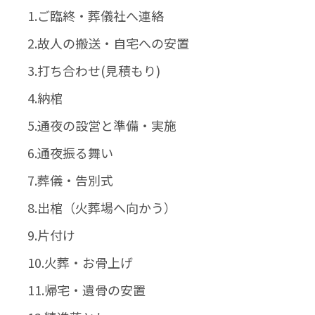
1.ご臨終・葬儀社へ連絡
2.故人の搬送・自宅への安置
3.打ち合わせ(見積もり)
4.納棺
5.通夜の設営と準備・実施
6.通夜振る舞い
7.葬儀・告別式
8.出棺（火葬場へ向かう）
9.片付け
10.火葬・お骨上げ
11.帰宅・遺骨の安置