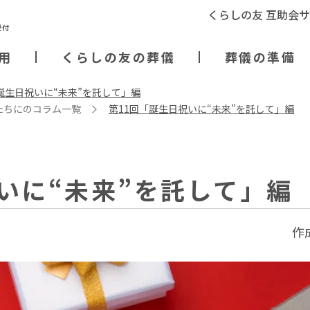
くらしの友 互助会
用
くらしの友の葬儀
葬儀の準備
誕生日祝いに“未来”を託して」編
たちにのコラム一覧
第11回「誕生日祝いに“未来”を託して」編
いに“未来”を託して」編
作成