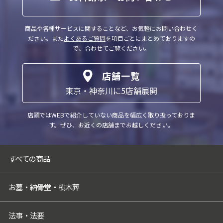
意を得ることが困難な場合
（4）公衆衛生の向上又は児童の健全な育成
商品や各種サービスに関することなど、お気軽にお問い合わせく
の推進のために特に必要がある場合であっ
ださい。
また
よくあるご質問
を項目ごとにまとめておりますの
て、ご本人様の同意を得ることが困難な場
で、合わせてご覧ください。
合
（5）国の機関もしくは地方公共団体又はそ
店舗一覧
の委託を受けた者が法令の定める事務を遂
東京・神奈川に5店舗展開
行することに対して協力する必要がある場
合であって、ご本人様の同意を得ることに
店頭ではWEBで紹介していない商品を幅広く取り扱っておりま
よって当該事務の遂行に支障を及ぼすおそ
す。
ぜひ、お近くの店舗までお越しください。
れがある場合
（6）業務を円滑に遂行するため、利用目的
の達成に必要な範囲内で個人情報の取扱い
すべての商品
の全部又は一部を委託する場合
5．個人情報取扱いの委託
お墓・納骨堂・樹木葬
当社は事業運営上、お客様により良いサー
ビスを提供するために業務の一部を外部に
法事・法要
委託しています。業務委託先に対しては、