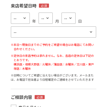
来店希望日時
必須
年
月
日
※本日〜明後日までのご予約をご希望の場合はお電話にてお問い
合わせください。
※定休日の来店予約は承れません。なお、各店の定休日は下記の
とおりです。
横浜店・相模大野店：火曜休／蒲田店：水曜休／立川店・東戸
塚店：木曜休
※⽇時についてご希望に沿えない場合がございます。メールまた
は、お電話で担当者より⽇程確定のご連絡をさせていただきます
ご相談内容
必須