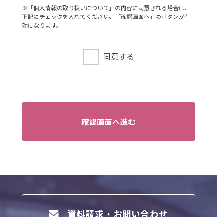
連絡先
※「個人情報の取り扱いについて」の内容に同意される場合は、
下記にチェックを入れてください。「確認画面へ」のボタンが有
：03-3735-3102
効になります。
3．個人情報の利用目的
ご本人より書面等（ホームページや電子メ
同意する
ール等によるものを含む。以下「書面」と
いう）に記載された個人情報を直接取得す
る場合、お客様情報は、お客様のお問い合
わせ・お申込みに関する回答、資料送付、
会員情報の変更等に利用いたします。
確認画面へ進む
4．個人情報の第三者提供
当社は、次に掲げる場合を除き、お客様の
個人情報を第三者に提供することはござい
ません。
（1）ご本人様の同意がある場合
（2）法令に基づく場合
（3）人の生命、身体又は財産の保護のため
資料請求・お問い合わせ
に必要がある場合であって、ご本人様の同