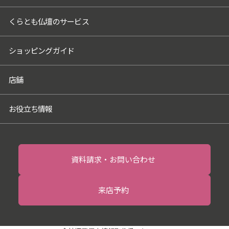
個人情報を預けることがあります。この場
くらとも仏壇のサービス
合、個人情報を適切に取り扱っていると認
められる委託先を選定し、契約等において
個人情報の適正管理・機密保持などにより
ショッピングガイド
お客様の個人情報の漏洩防止に必要な事項
を取決め、適切な管理を実施させます。
店舗
6．個人情報の開示等の請求
お客様は、当社に対してご自身の個人情報
お役立ち情報
の開示等（利用目的の通知、開示、内容の
訂正・追加・削除、利用の停止または消
去、第三者への提供の停止）に関して、当
社問合わせ窓口に申し出ることができま
資料請求・お問い合わせ
す。その際、当社はお客様ご本人を確認さ
せていただいたうえで、合理的な期間内に
来店予約
対応いたします。開示等の申し出の詳細に
つきましては、当社ホームページ掲載の
「開示対象個人情報の請求手続きについ