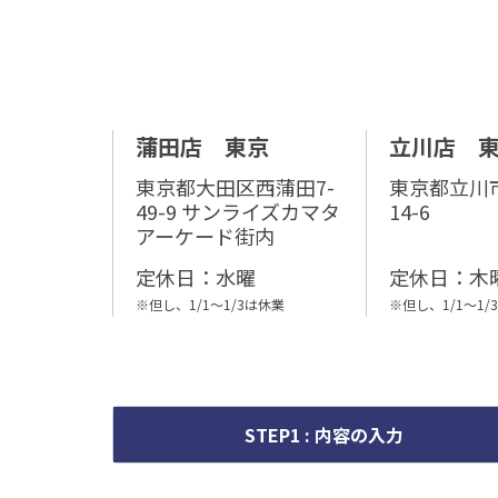
蒲田店 東京
立川店 
東京都⼤⽥区⻄蒲⽥7-
東京都立川市
49-9 サンライズカマタ
14-6
アーケード街内
定休⽇：水曜
定休⽇：⽊
※但し、1/1～1/3は休業
※但し、1/1～1/
STEP1 : 内容の入力