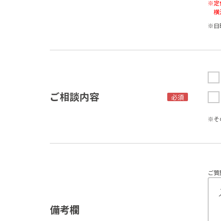
※定
横
※⽇
ご相談内容
必須
※そ
ご質
備考欄