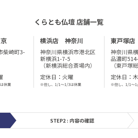
くらとも仏壇 店舗一覧
東京
横浜店 神奈川
東戸塚店
柴崎町3-
神奈川県横浜市港北区
神奈川県
新横浜1-7-5
品濃町514-
（新横浜総合斎場内）
（東戸塚
曜
定休⽇：火曜
定休⽇：
3は休業
※但し、1/1～1/3は休業
※但し、1/1～1
STEP2 : 内容の確認