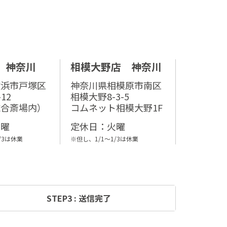
 神奈川
相模大野店 神奈川
横浜市戸塚区
神奈川県相模原市南区
12
相模大野8-3-5
総合斎場内）
コムネット相模大野1F
木曜
定休⽇：⽕曜
/3は休業
※但し、1/1～1/3は休業
STEP3 : 送信完了