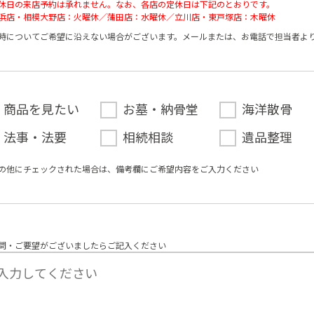
休日の来店予約は承れません。なお、各店の定休日は下記のとおりです。
浜店・相模大野店：火曜休／蒲田店：水曜休／立川店・東戸塚店：木曜休
時についてご希望に沿えない場合がございます。メールまたは、お電話で担当者よ
商品を見たい
お墓・納骨堂
海洋散骨
法事・法要
相続相談
遺品整理
の他にチェックされた場合は、備考欄にご希望内容をご⼊⼒ください
問・ご要望がございましたらご記入ください