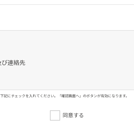
及び連絡先
、下記にチェックを入れてください。「確認画面へ」のボタンが有効になります。
メール等によるものを含む。以下「書面」という）に記
同意する
お申込みに関する回答、資料送付、会員情報の変更等に