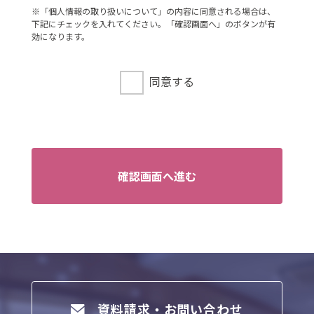
連絡先
※「個人情報の取り扱いについて」の内容に同意される場合は、
下記にチェックを入れてください。「確認画面へ」のボタンが有
：03-3735-3102
効になります。
3．個人情報の利用目的
ご本人より書面等（ホームページや電子メ
同意する
ール等によるものを含む。以下「書面」と
いう）に記載された個人情報を直接取得す
る場合、お客様情報は、お客様のお問い合
わせ・お申込みに関する回答、資料送付、
会員情報の変更等に利用いたします。
確認画面へ進む
4．個人情報の第三者提供
当社は、次に掲げる場合を除き、お客様の
個人情報を第三者に提供することはござい
ません。
（1）ご本人様の同意がある場合
（2）法令に基づく場合
（3）人の生命、身体又は財産の保護のため
資料請求・お問い合わせ
に必要がある場合であって、ご本人様の同