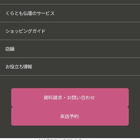
個人情報を預けることがあります。この場
くらとも仏壇のサービス
合、個人情報を適切に取り扱っていると認
められる委託先を選定し、契約等において
個人情報の適正管理・機密保持などにより
ショッピングガイド
お客様の個人情報の漏洩防止に必要な事項
を取決め、適切な管理を実施させます。
店舗
6．個人情報の開示等の請求
お客様は、当社に対してご自身の個人情報
お役立ち情報
の開示等（利用目的の通知、開示、内容の
訂正・追加・削除、利用の停止または消
去、第三者への提供の停止）に関して、当
社問合わせ窓口に申し出ることができま
資料請求・お問い合わせ
す。その際、当社はお客様ご本人を確認さ
せていただいたうえで、合理的な期間内に
来店予約
対応いたします。開示等の申し出の詳細に
つきましては、当社ホームページ掲載の
「開示対象個人情報の請求手続きについ