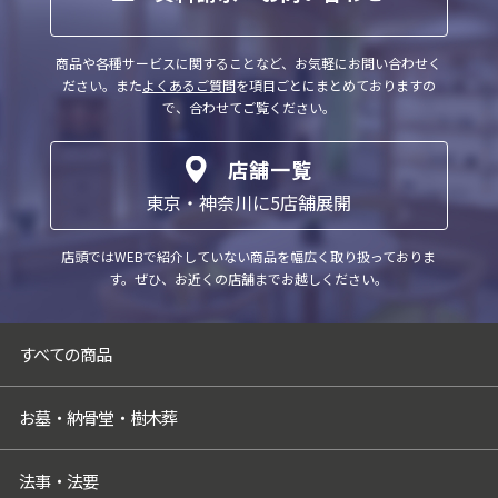
意を得ることが困難な場合
（4）公衆衛生の向上又は児童の健全な育成
商品や各種サービスに関することなど、お気軽にお問い合わせく
の推進のために特に必要がある場合であっ
ださい。
また
よくあるご質問
を項目ごとにまとめておりますの
て、ご本人様の同意を得ることが困難な場
で、合わせてご覧ください。
合
（5）国の機関もしくは地方公共団体又はそ
店舗一覧
の委託を受けた者が法令の定める事務を遂
東京・神奈川に5店舗展開
行することに対して協力する必要がある場
合であって、ご本人様の同意を得ることに
店頭ではWEBで紹介していない商品を幅広く取り扱っておりま
よって当該事務の遂行に支障を及ぼすおそ
す。
ぜひ、お近くの店舗までお越しください。
れがある場合
（6）業務を円滑に遂行するため、利用目的
の達成に必要な範囲内で個人情報の取扱い
すべての商品
の全部又は一部を委託する場合
5．個人情報取扱いの委託
お墓・納骨堂・樹木葬
当社は事業運営上、お客様により良いサー
ビスを提供するために業務の一部を外部に
法事・法要
委託しています。業務委託先に対しては、