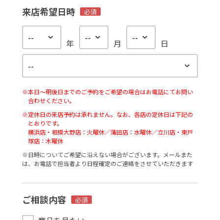
来店希望日時
必須
年
月
日
※本日〜明後日までのご予約をご希望の場合はお電話にてお問い
合わせください。
※定休日の来店予約は承れません。なお、各店の定休日は下記の
とおりです。
横浜店・相模大野店：火曜休／蒲田店：水曜休／立川店・東戸
塚店：木曜休
※⽇時についてご希望に沿えない場合がございます。メールまた
は、お電話で担当者より⽇程確定のご連絡をさせていただきます
ご相談内容
必須