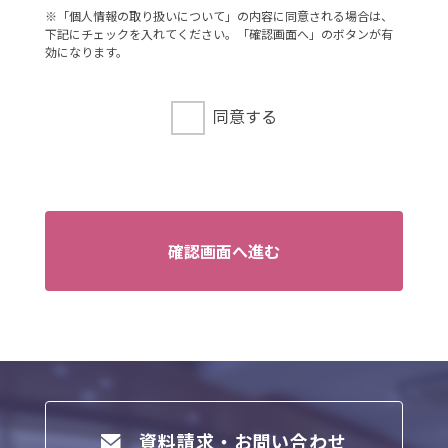
連絡先
※「個人情報の取り扱いについて」の内容に同意される場合は、
下記にチェックを入れてください。「確認画面へ」のボタンが有
：03-3735-3102
効になります。
3．個人情報の利用目的
ご本人より書面等（ホームページや電子メ
同意する
ール等によるものを含む。以下「書面」と
いう）に記載された個人情報を直接取得す
る場合、お客様情報は、お客様のお問い合
わせ・お申込みに関する回答、資料送付、
会員情報の変更等に利用いたします。
確認画面へ進む
4．個人情報の第三者提供
当社は、次に掲げる場合を除き、お客様の
個人情報を第三者に提供することはござい
ません。
（1）ご本人様の同意がある場合
（2）法令に基づく場合
（3）人の生命、身体又は財産の保護のため
資料請求・お問い合わせ
に必要がある場合であって、ご本人様の同