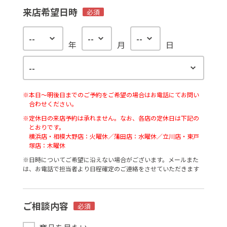
来店希望日時
必須
年
月
日
※本日〜明後日までのご予約をご希望の場合はお電話にてお問い
合わせください。
※定休日の来店予約は承れません。なお、各店の定休日は下記の
とおりです。
横浜店・相模大野店：火曜休／蒲田店：水曜休／立川店・東戸
塚店：木曜休
※⽇時についてご希望に沿えない場合がございます。メールまた
は、お電話で担当者より⽇程確定のご連絡をさせていただきます
ご相談内容
必須