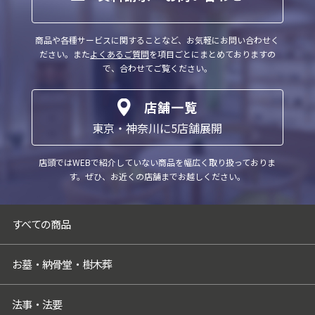
意を得ることが困難な場合
（4）公衆衛生の向上又は児童の健全な育成
商品や各種サービスに関することなど、お気軽にお問い合わせく
の推進のために特に必要がある場合であっ
ださい。
また
よくあるご質問
を項目ごとにまとめておりますの
て、ご本人様の同意を得ることが困難な場
で、合わせてご覧ください。
合
（5）国の機関もしくは地方公共団体又はそ
店舗一覧
の委託を受けた者が法令の定める事務を遂
東京・神奈川に5店舗展開
行することに対して協力する必要がある場
合であって、ご本人様の同意を得ることに
店頭ではWEBで紹介していない商品を幅広く取り扱っておりま
よって当該事務の遂行に支障を及ぼすおそ
す。
ぜひ、お近くの店舗までお越しください。
れがある場合
（6）業務を円滑に遂行するため、利用目的
の達成に必要な範囲内で個人情報の取扱い
すべての商品
の全部又は一部を委託する場合
5．個人情報取扱いの委託
お墓・納骨堂・樹木葬
当社は事業運営上、お客様により良いサー
ビスを提供するために業務の一部を外部に
法事・法要
委託しています。業務委託先に対しては、