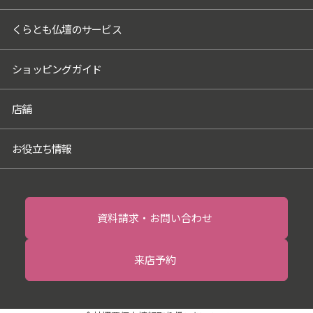
個人情報を預けることがあります。この場
くらとも仏壇のサービス
合、個人情報を適切に取り扱っていると認
められる委託先を選定し、契約等において
個人情報の適正管理・機密保持などにより
ショッピングガイド
お客様の個人情報の漏洩防止に必要な事項
を取決め、適切な管理を実施させます。
店舗
6．個人情報の開示等の請求
お客様は、当社に対してご自身の個人情報
お役立ち情報
の開示等（利用目的の通知、開示、内容の
訂正・追加・削除、利用の停止または消
去、第三者への提供の停止）に関して、当
社問合わせ窓口に申し出ることができま
資料請求・お問い合わせ
す。その際、当社はお客様ご本人を確認さ
せていただいたうえで、合理的な期間内に
来店予約
対応いたします。開示等の申し出の詳細に
つきましては、当社ホームページ掲載の
「開示対象個人情報の請求手続きについ