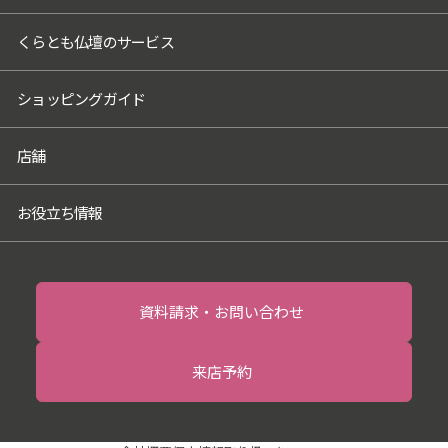
個人情報を預けることがあります。この場
くらとも仏壇のサービス
合、個人情報を適切に取り扱っていると認
められる委託先を選定し、契約等において
個人情報の適正管理・機密保持などにより
ショッピングガイド
お客様の個人情報の漏洩防止に必要な事項
を取決め、適切な管理を実施させます。
店舗
6．個人情報の開示等の請求
お客様は、当社に対してご自身の個人情報
お役立ち情報
の開示等（利用目的の通知、開示、内容の
訂正・追加・削除、利用の停止または消
去、第三者への提供の停止）に関して、当
社問合わせ窓口に申し出ることができま
資料請求・お問い合わせ
す。その際、当社はお客様ご本人を確認さ
せていただいたうえで、合理的な期間内に
来店予約
対応いたします。開示等の申し出の詳細に
つきましては、当社ホームページ掲載の
「開示対象個人情報の請求手続きについ