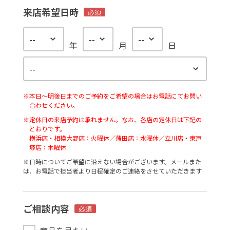
来店希望日時
必須
年
月
日
※本日〜明後日までのご予約をご希望の場合はお電話にてお問い
合わせください。
※定休日の来店予約は承れません。なお、各店の定休日は下記の
とおりです。
横浜店・相模大野店：火曜休／蒲田店：水曜休／立川店・東戸
塚店：木曜休
※⽇時についてご希望に沿えない場合がございます。メールまた
は、お電話で担当者より⽇程確定のご連絡をさせていただきます
ご相談内容
必須