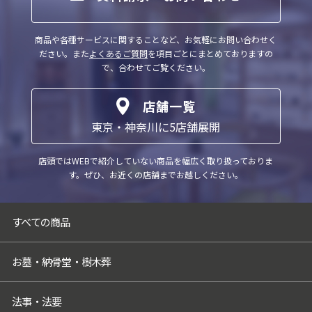
意を得ることが困難な場合
（4）公衆衛生の向上又は児童の健全な育成
商品や各種サービスに関することなど、お気軽にお問い合わせく
の推進のために特に必要がある場合であっ
ださい。
また
よくあるご質問
を項目ごとにまとめておりますの
て、ご本人様の同意を得ることが困難な場
で、合わせてご覧ください。
合
（5）国の機関もしくは地方公共団体又はそ
店舗一覧
の委託を受けた者が法令の定める事務を遂
東京・神奈川に5店舗展開
行することに対して協力する必要がある場
合であって、ご本人様の同意を得ることに
店頭ではWEBで紹介していない商品を幅広く取り扱っておりま
よって当該事務の遂行に支障を及ぼすおそ
す。
ぜひ、お近くの店舗までお越しください。
れがある場合
（6）業務を円滑に遂行するため、利用目的
の達成に必要な範囲内で個人情報の取扱い
すべての商品
の全部又は一部を委託する場合
5．個人情報取扱いの委託
お墓・納骨堂・樹木葬
当社は事業運営上、お客様により良いサー
ビスを提供するために業務の一部を外部に
法事・法要
委託しています。業務委託先に対しては、