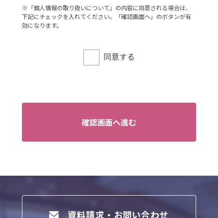
連絡先
※「個人情報の取り扱いについて」の内容に同意される場合は、
下記にチェックを入れてください。「確認画面へ」のボタンが有
：03-3735-3102
効になります。
3．個人情報の利用目的
ご本人より書面等（ホームページや電子メ
同意する
ール等によるものを含む。以下「書面」と
いう）に記載された個人情報を直接取得す
る場合、お客様情報は、お客様のお問い合
わせ・お申込みに関する回答、資料送付、
会員情報の変更等に利用いたします。
確認画面へ進む
4．個人情報の第三者提供
当社は、次に掲げる場合を除き、お客様の
個人情報を第三者に提供することはござい
ません。
（1）ご本人様の同意がある場合
（2）法令に基づく場合
（3）人の生命、身体又は財産の保護のため
資料請求・お問い合わせ
に必要がある場合であって、ご本人様の同