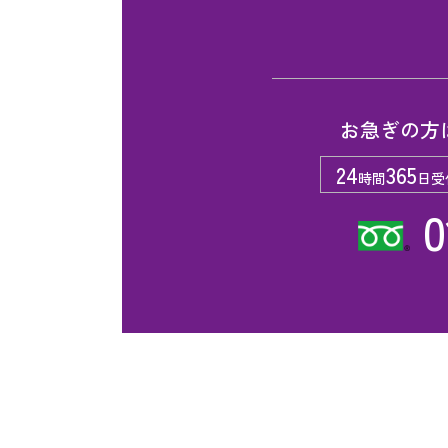
お急ぎの方
24
365
時間
日受
0