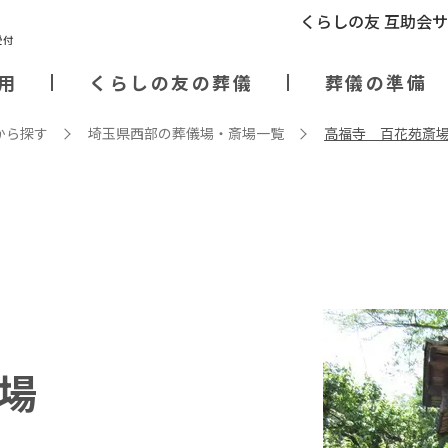
くらしの友 互助会
用
くらしの友の葬儀
葬儀の準備
から探す
埼玉県西部の葬儀場・斎場⼀覧
高福寺 百花苑斎
場