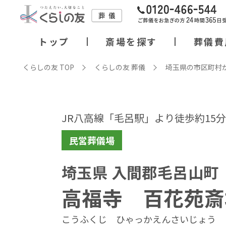
トップ
斎場を探す
葬儀費
くらしの友 TOP
くらしの友 葬儀
埼玉県の市区町村
JR八高線「毛呂駅」より徒歩約15分
民営葬儀場
埼玉県 入間郡毛呂山町
高福寺 百花苑斎
こうふくじ ひゃっかえんさいじょう