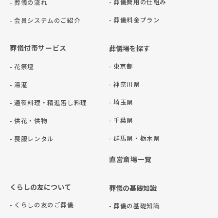
- 葬儀費用の仕組み
- 葬儀の流れ
- 葬儀料金プラン
- 会員システムのご紹介
葬儀付帯サービス
葬儀場を探す
- 東京都
- 花祭壇
- 神奈川県
- 湯灌
- 埼玉県
- 通夜料理・精進落し料理
- 千葉県
- 供花・供物
- 群⾺県・栃⽊県
- 喪服レンタル
直営斎場一覧
くらしの友について
葬儀の基礎知識
- くらしの友のご葬儀
- 葬儀の基礎知識