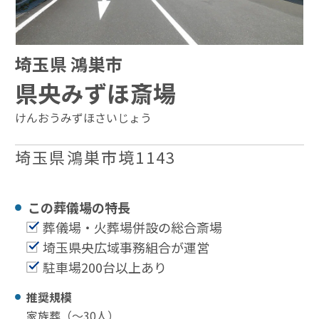
埼玉県 鴻巣市
県央みずほ斎場
けんおうみずほさいじょう
埼玉県鴻巣市境1143
この葬儀場の特⻑
葬儀場・火葬場併設の総合斎場
埼玉県央広域事務組合が運営
駐車場200台以上あり
推奨規模
家族葬（〜30⼈）