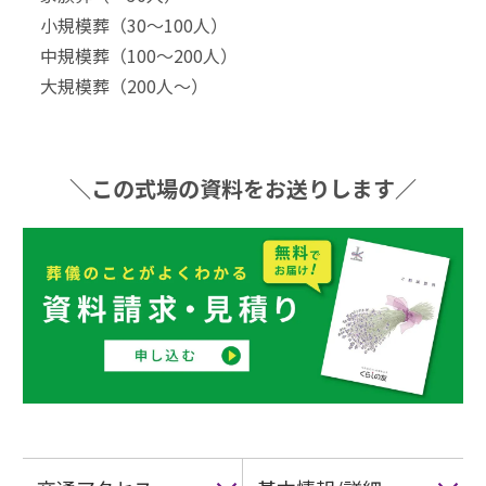
小規模葬（30〜100⼈）
中規模葬（100〜200⼈）
大規模葬（200⼈〜）
＼この式場の資料をお送りします／