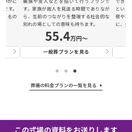
と静かに
親族や友⼈などを招いて⾏うプランで
できる
ンです。
す。家族が故⼈を⾒送る時間でありなが
という
できるの
ら、⽣前のつながりを整理する社会的な
夜や葬
別れの場としての意味も持ちます。
に、⽕
55.4
万円〜
一般葬プランを見る
葬儀の料金プランの一覧を見る
この式場の資料をお送りします