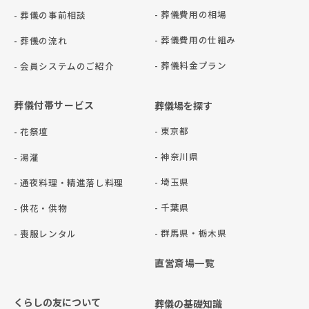
- 葬儀費用の相場
- 葬儀の事前相談
- 葬儀費用の仕組み
- 葬儀の流れ
- 葬儀料金プラン
- 会員システムのご紹介
葬儀付帯サービス
葬儀場を探す
- 東京都
- 花祭壇
- 神奈川県
- 湯灌
- 埼玉県
- 通夜料理・精進落し料理
- 千葉県
- 供花・供物
- 群⾺県・栃⽊県
- 喪服レンタル
直営斎場一覧
くらしの友について
葬儀の基礎知識