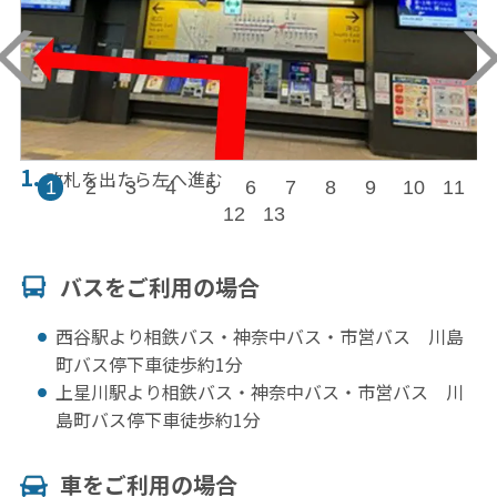
1.
2
改札を出たら左へ進む
1
2
3
4
5
6
7
8
9
10
11
12
13
バスをご利⽤の場合
西谷駅より相鉄バス・神奈中バス・市営バス 川島
町バス停下車徒歩約1分
上星川駅より相鉄バス・神奈中バス・市営バス 川
島町バス停下車徒歩約1分
車をご利⽤の場合