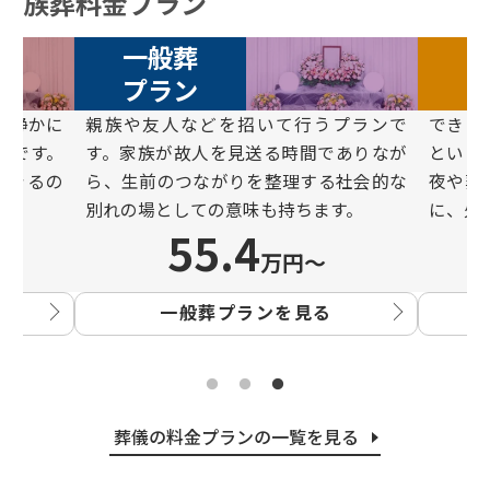
族葬料金プラン
直葬
プラン
プランで
できるだけシンプルに故⼈を⾒送りたい
家族や
ありなが
という⽅に選ばれているプランです。通
お別れ
社会的な
夜や葬儀・告別式といった儀式を⾏わず
ご希望
す。
に、⽕葬だけを⾏う形式です。
で、柔
26.6
万円〜
直葬プランを見る
葬儀の料金プランの一覧を見る