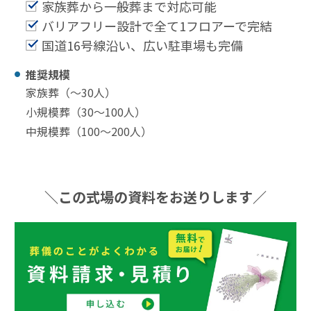
家族葬から一般葬まで対応可能
バリアフリー設計で全て1フロアーで完結
国道16号線沿い、広い駐車場も完備
推奨規模
家族葬（〜30⼈）
小規模葬（30〜100⼈）
中規模葬（100〜200⼈）
＼この式場の資料をお送りします／