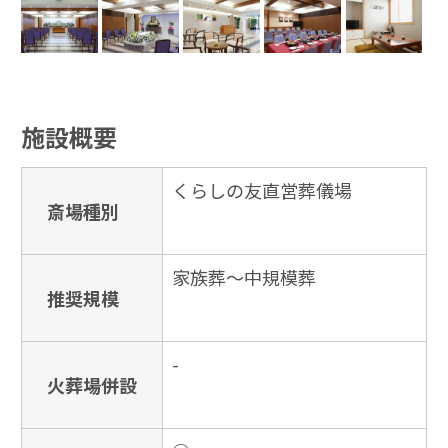
施設概要
くらしの友直営葬儀場
斎場種別
家族葬〜中規模葬
推奨規模
-
火葬場併設