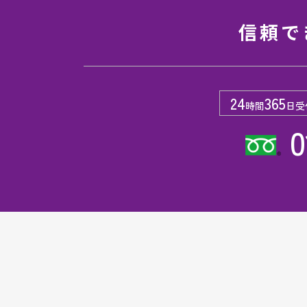
信頼で
24
365
時間
日受
0