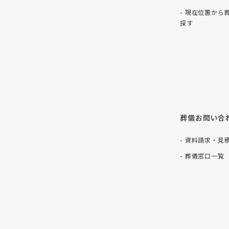
- 現在位置から
探す
葬儀お問い合
- 資料請求・見
- 葬儀窓口一覧