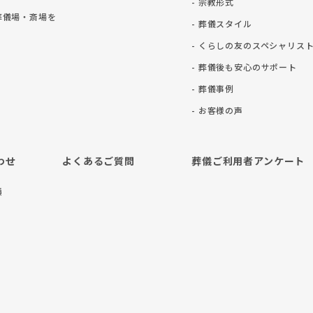
- 宗教形式
葬儀場・斎場を
- 葬儀スタイル
- くらしの友のスペシャリス
- 葬儀後も安⼼のサポート
- 葬儀事例
- お客様の声
わせ
よくあるご質問
葬儀ご利用者アンケート
積