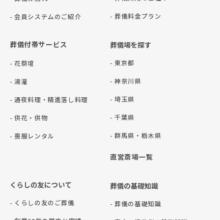
- 葬儀料金プラン
- 会員システムのご紹介
葬儀付帯サービス
葬儀場を探す
- 東京都
- 花祭壇
- 神奈川県
- 湯灌
- 埼玉県
- 通夜料理・精進落し料理
- 千葉県
- 供花・供物
- 群⾺県・栃⽊県
- 喪服レンタル
直営斎場一覧
くらしの友について
葬儀の基礎知識
- くらしの友のご葬儀
- 葬儀の基礎知識