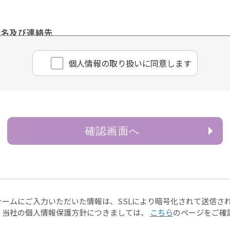
職名及び連絡先
理責任者 樋口 佳浩
個⼈情報の取り扱いに同意します
ページや電子メール等によるものを含む。以下「書面」という
情報は、お客様のお問い合わせ・お申込みに関する回答、資料
確認画面へ
供
除き、お客様の個人情報を第三者に提供することはございませ
ある場合
は財産の保護のために必要がある場合であって、ご本人様の
ォームにご入力いただいた情報は、SSLにより暗号化されて送信さ
、当社の個人情報保護方針につきましては、
こちら
のページをご確
は児童の健全な育成の推進のために特に必要がある場合であ