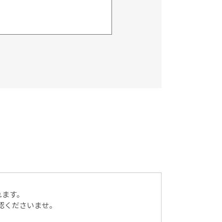
）に記載された個人情報を
送付、会員情報の変更等に
ん。
同意を得ることが困難な
れます。
認くださいませ。
って、ご本人様の同意を