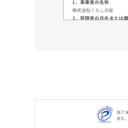
1．事業者の名称
株式会社くらしの友
2．管理者の氏名または
管理者名：個人情報保護管
連絡先：03-3735-3102
3．個人情報の利用目的
ご本人より書面等（ホーム
直接取得する場合、お客様
利用いたします。
4．個人情報の第三者提
当社は、次に掲げる場合を
（1）ご本人様の同意が
（2）法令に基づく場合
（3）人の生命、身体又
当フ
場合
また
（4）公衆衛生の向上又