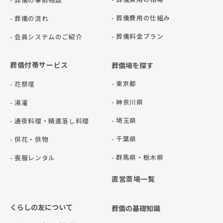
- 葬儀費用の仕組み
- 葬儀の流れ
- 葬儀料金プラン
- 会員システムのご紹介
葬儀付帯サービス
葬儀場を探す
- 東京都
- 花祭壇
- 神奈川県
- 湯灌
- 埼玉県
- 通夜料理・精進落し料理
- 千葉県
- 供花・供物
- 群⾺県・栃⽊県
- 喪服レンタル
直営斎場一覧
くらしの友について
葬儀の基礎知識