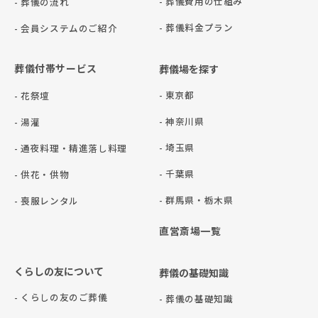
- 葬儀費用の仕組み
- 葬儀の流れ
- 葬儀料金プラン
- 会員システムのご紹介
葬儀付帯サービス
葬儀場を探す
- 東京都
- 花祭壇
- 神奈川県
- 湯灌
- 埼玉県
- 通夜料理・精進落し料理
- 千葉県
- 供花・供物
- 群⾺県・栃⽊県
- 喪服レンタル
直営斎場一覧
くらしの友について
葬儀の基礎知識
- くらしの友のご葬儀
- 葬儀の基礎知識