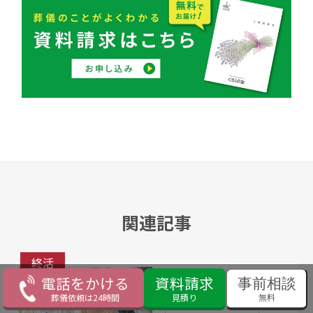
関連記事
終活
2024.10.21
電話をかける
資料請求
事前相談
不安解消
葬儀依頼は24時間
見積り
無料