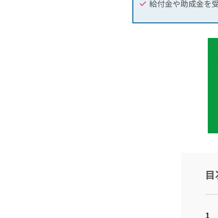
給付金や助成金を
目
1