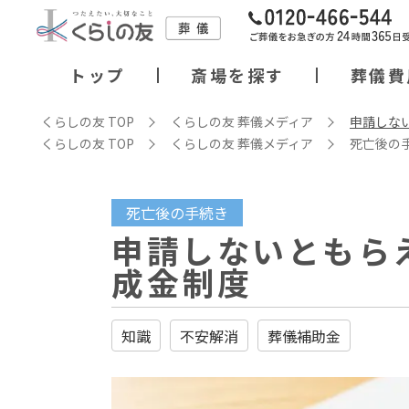
トップ
斎場を探す
葬儀費
くらしの友 TOP
くらしの友 葬儀メディア
申請しな
くらしの友 TOP
くらしの友 葬儀メディア
死亡後の
死亡後の⼿続き
申請しないともら
成金制度
知識
不安解消
葬儀補助金