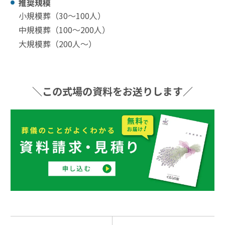
推奨規模
小規模葬（30〜100⼈）
中規模葬（100〜200⼈）
大規模葬（200⼈〜）
＼この式場の資料をお送りします／