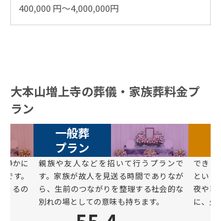
400,000 円～4,000,000円
大本山増上寺の葬儀・家族葬料金プ
ラン
一般葬
プラン
と静かに
親族や友⼈などを招いて⾏うプランで
できる
ンです。
す。家族が故⼈を⾒送る時間でありなが
という
できるの
ら、⽣前のつながりを整理する社会的な
夜や葬
別れの場としての意味も持ちます。
に、⽕
55.4