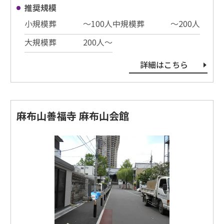
推奨規模
小規模葬
〜100⼈
中規模葬
〜200⼈
大規模葬
200⼈〜
詳細はこちら
麻布山善福寺 麻布山会館