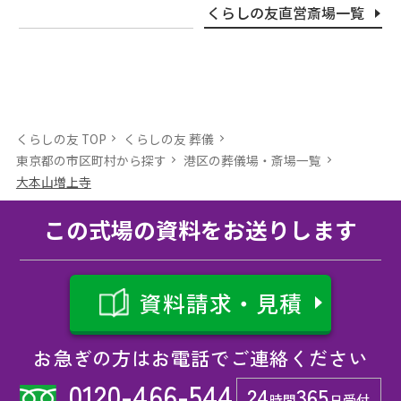
くらしの友直営斎場一覧
くらしの友 TOP
くらしの友 葬儀
東京都の市区町村から探す
港区の葬儀場・斎場⼀覧
大本山増上寺
この式場の資料をお送りします
資料請求・見積
お急ぎの方はお電話でご連絡ください
0120-466-544
24
365
時間
日受付