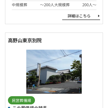
中規模葬
〜200⼈
大規模葬
200⼈〜
詳細はこちら
高野山東京別院
民営葬儀場
この葬儀場の特⻑