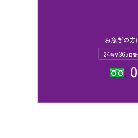
お急ぎの方
24
365
時間
日受
0