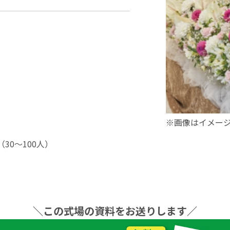
象
※画像はイメー
30〜100⼈）
＼この式場の資料をお送りします／