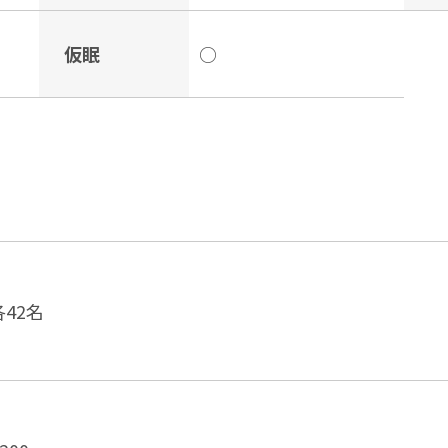
仮眠
○
各42名