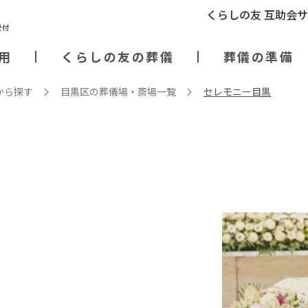
くらしの友 互助会
用
くらしの友の葬儀
葬儀の準備
から探す
目黒区の葬儀場・斎場⼀覧
セレモニー目黒