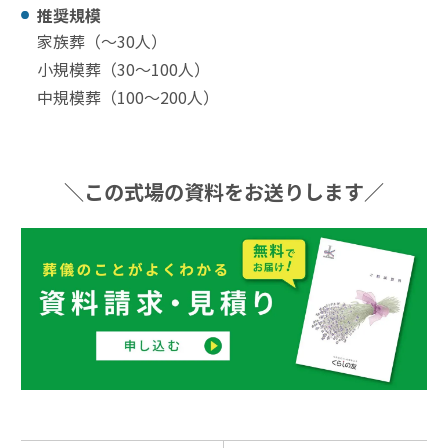
推奨規模
家族葬（〜30⼈）
小規模葬（30〜100⼈）
中規模葬（100〜200⼈）
＼この式場の資料をお送りします／