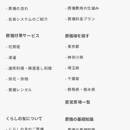
- 葬儀費用の仕組み
- 葬儀の流れ
- 葬儀料金プラン
- 会員システムのご紹介
葬儀付帯サービス
葬儀場を探す
- 東京都
- 花祭壇
- 神奈川県
- 湯灌
- 埼玉県
- 通夜料理・精進落し料理
- 千葉県
- 供花・供物
- 群⾺県・栃⽊県
- 喪服レンタル
直営斎場一覧
くらしの友について
葬儀の基礎知識
- くらしの友のご葬儀
- 葬儀の基礎知識