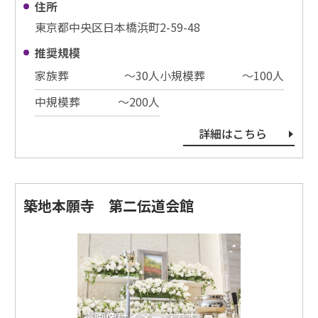
住所
東京都中央区日本橋浜町2-59-48
推奨規模
家族葬
〜30⼈
小規模葬
〜100⼈
中規模葬
〜200⼈
詳細はこちら
築地本願寺 第二伝道会館
※画像はイメージです。