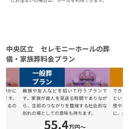
にお住まいの場合は、ホールを利用できます。
中央区立 セレモニーホールの葬
儀・家族葬料金プラン
一般葬
プラン
と静かに
親族や友⼈などを招いて⾏うプランで
できる
ンです。
す。家族が故⼈を⾒送る時間でありなが
という
できるの
ら、⽣前のつながりを整理する社会的な
夜や葬
別れの場としての意味も持ちます。
に、⽕
55.4
万円〜