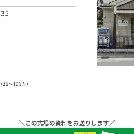
35
30〜100⼈）
＼この式場の資料をお送りします／