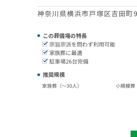
神奈川県横浜市戸塚区吉田町9
この葬儀場の特⻑
宗旨宗派を問わず利用可能
家族葬に最適
駐車場26台完備
推奨規模
家族葬（〜30⼈）
小規模葬（