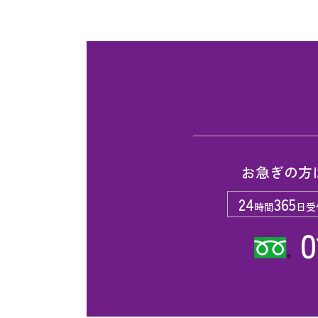
お急ぎの方
24
365
時間
日受
0