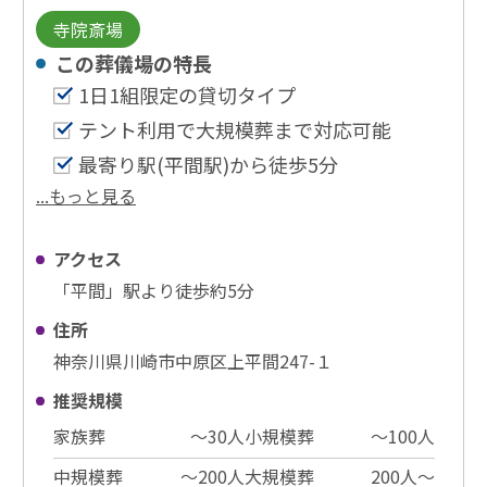
寺院斎場
この葬儀場の特⻑
1日1組限定の貸切タイプ
テント利用で大規模葬まで対応可能
最寄り駅(平間駅)から徒歩5分
...もっと見る
アクセス
「平間」駅より徒歩約5分
住所
神奈川県川崎市中原区上平間247-１
推奨規模
家族葬
〜30⼈
小規模葬
〜100⼈
中規模葬
〜200⼈
大規模葬
200⼈〜