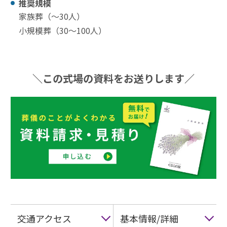
推奨規模
家族葬（〜30⼈）
小規模葬（30〜100⼈）
＼この式場の資料をお送りします／
交通アクセス
基本情報/詳細