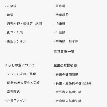
- 東京都
- 花祭壇
- 神奈川県
- 湯灌
- 埼玉県
- 通夜料理・精進落し料理
- 千葉県
- 供花・供物
- 群⾺県・栃⽊県
- 喪服レンタル
直営斎場一覧
くらしの友について
葬儀の基礎知識
- くらしの友のご葬儀
- 葬儀の基礎知識
- 創業60年の歴史と実績
- 喪主・遺族側の基礎知識
- 宗教形式
- 参列者の基礎知識
- 葬儀スタイル
- 宗教別の基礎知識