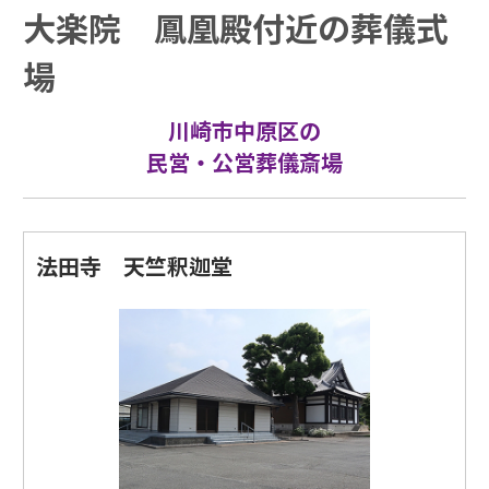
大楽院 鳳凰殿付近の葬儀式
場
川崎市中原区の
民営・公営葬儀斎場
法田寺 天竺釈迦堂