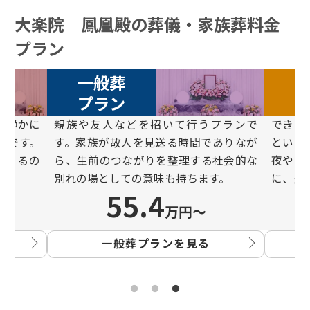
大楽院 鳳凰殿の葬儀・家族葬料金
プラン
一般葬
プラン
と静かに
親族や友⼈などを招いて⾏うプランで
できる
ンです。
す。家族が故⼈を⾒送る時間でありなが
という
できるの
ら、⽣前のつながりを整理する社会的な
夜や葬
別れの場としての意味も持ちます。
に、⽕
55.4
万円〜
一般葬プランを見る